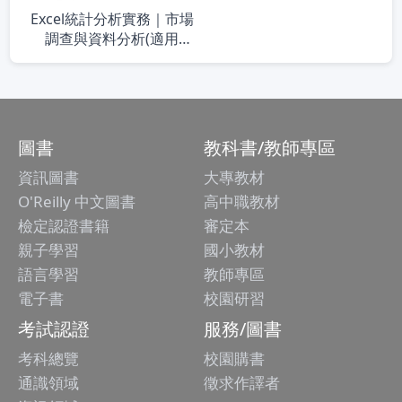
Excel統計分析實務｜市場
調查與資料分析(適用
Excel 2019/2016/2013)
圖書
教科書/教師專區
資訊圖書
大專教材
O'Reilly 中文圖書
高中職教材
檢定認證書籍
審定本
親子學習
國小教材
語言學習
教師專區
電子書
校園研習
考試認證
服務/圖書
考科總覽
校園購書
通識領域
徵求作譯者