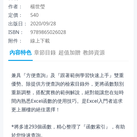
作者：
楊世瑩
定價：
540
出版日：
2020/09/28
ISBN：
9789865026028
附件：
線上下載
內容特色
章節目錄
超值加贈
教師資源
兼具『方便查詢』及『跟著範例學習快速上手』雙重
優勢。除提供方便查詢的檢索目錄外，更將函數類別
重新調整，搭配實務的範例解說，絕對能讓您在短時
間內熟悉Excel函數的使用技巧。是Excel入門者追求
更上層樓的絕佳選擇！
*將多達293個函數，精心整理了『函數索引』，有助
於您快速查詢。