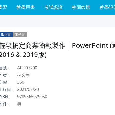
學習
教學用書
考試認證
校園軟體
教學設
紙本書
電子書
輕鬆搞定商業簡報製作｜PowerPoint 
2016 & 2019版)
書號：
AEI007200
作者：
林文恭
定價：
360
出版日：
2021/08/20
ISBN：
9789865029050
附件：
無