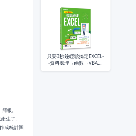
只要3秒鐘輕鬆搞定EXCEL-
-資料處理→函數→VBA一
次OK(附贈影音教學及範例
光碟)
」簡報。
就產生了。
作成統計圖