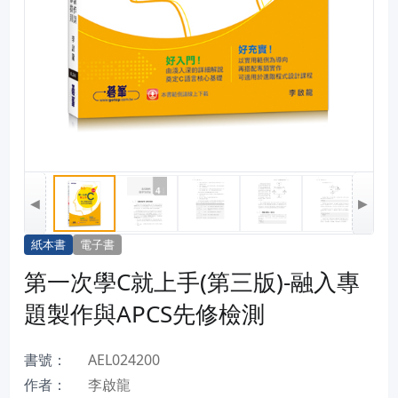
◀
▶
紙本書
電子書
第一次學C就上手(第三版)-融入專
題製作與APCS先修檢測
書號：
AEL024200
作者：
李啟龍