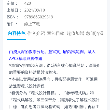
定價：
420
出版日：
2021/09/10
ISBN：
9789865029319
附件：
線上下載
內容特色
作者介紹
章節目錄
超值加贈
教師資源
由淺入深的教學分配。豐富實用的程式範例。融入
APCS概念與實作題
*章節安排由淺入深，從C語言核心知識開始，進而介
紹重要的資料結構與演算法。
*本書以實用範例為導向，再搭配專題實作，可適用
於進階程式設計課程!
*範例分為『程式設計目標』、『參考程式碼』和
『程式碼解說』等三個部分，讓讀者先了解程式設計
目標，進而思考並撰寫程式碼，如遇到困難，再藉由