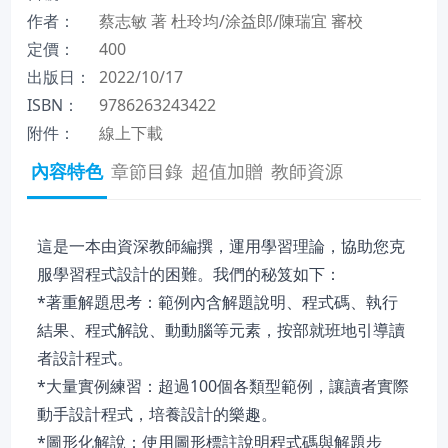
作者：
蔡志敏 著 杜玲均/涂益郎/陳瑞宜 審校
定價：
400
出版日：
2022/10/17
ISBN：
9786263243422
附件：
線上下載
內容特色
章節目錄
超值加贈
教師資源
這是一本由資深教師編撰，運用學習理論，協助您克
服學習程式設計的困難。我們的秘笈如下：
*著重解題思考：範例內含解題說明、程式碼、執行
結果、程式解說、動動腦等元素，按部就班地引導讀
者設計程式。
*大量實例練習：超過100個各類型範例，讓讀者實際
動手設計程式，培養設計的樂趣。
*圖形化解說：使用圖形標註說明程式碼與解題步