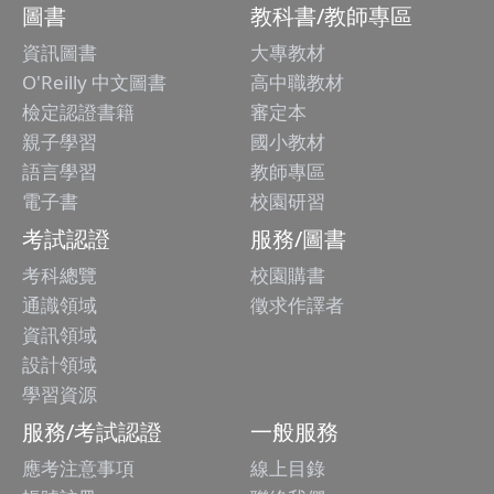
圖書
教科書/教師專區
資訊圖書
大專教材
O'Reilly 中文圖書
高中職教材
檢定認證書籍
審定本
親子學習
國小教材
語言學習
教師專區
電子書
校園研習
考試認證
服務/圖書
考科總覽
校園購書
通識領域
徵求作譯者
資訊領域
設計領域
學習資源
服務/考試認證
一般服務
應考注意事項
線上目錄