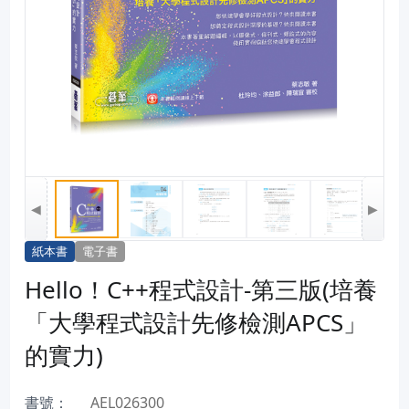
◀
▶
紙本書
電子書
Hello！C++程式設計-第三版(培養
「大學程式設計先修檢測APCS」
的實力)
書號：
AEL026300