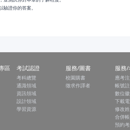
加以驗證你的答案。
專區
考試認證
服務/圖書
服務
考科總覽
校園購書
應考注
通識領域
徵求作譯者
帳號註
資訊領域
數位徽
設計領域
下載電
學習資源
修改姓
合併帳
預約考