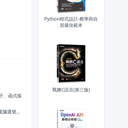
Python程式設計-教學與自
習最佳範本
戰勝C語言(第三版)
子、函式樣
電腦選號…