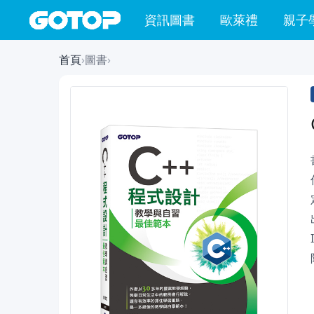
資訊圖書
歐萊禮
親子
首頁
›
圖書
›