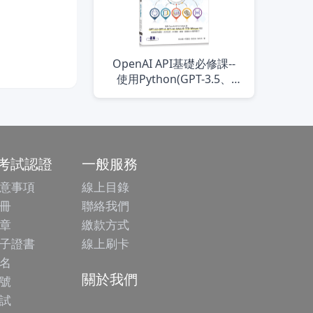
OpenAI API基礎必修課--
使用Python(GPT-3.5、
GPT-4、GPT-4o、
DALL·E、TTS、Whisper模
型)
/考試認證
一般服務
意事項
線上目錄
冊
聯絡我們
章
繳款方式
子證書
線上刷卡
名
關於我們
號
試