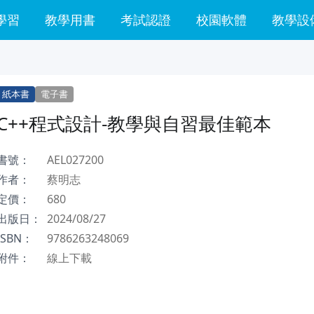
學習
教學用書
考試認證
校園軟體
教學設
紙本書
電子書
C++程式設計-教學與自習最佳範本
書號：
AEL027200
作者：
蔡明志
定價：
680
出版日：
2024/08/27
ISBN：
9786263248069
附件：
線上下載