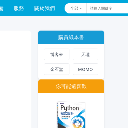
備
服務
關於我們
全部
購買紙本書
博客來
天瓏
金石堂
MOMO
你可能還喜歡