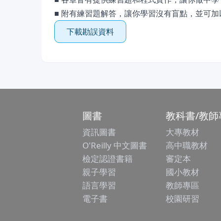
■ 附有練習題解答，讓你學習沒有盲點，並可
下載勘誤資料
圖書
教科書/教師
資訊圖書
大專教材
O'Reilly 中文圖書
高中職教材
檢定認證書籍
審定本
親子學習
國小教材
語言學習
教師專區
電子書
校園研習