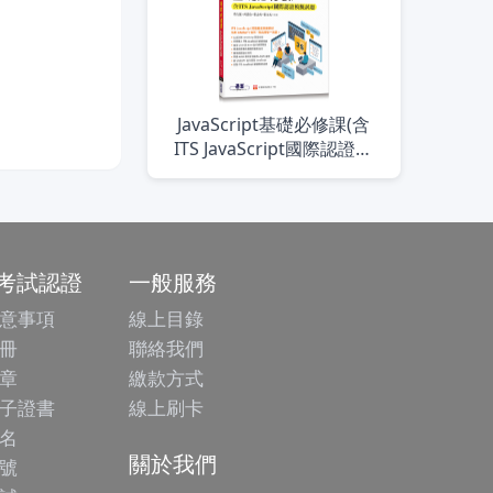
JavaScript基礎必修課(含
ITS JavaScript國際認證模
擬試題)
/考試認證
一般服務
意事項
線上目錄
冊
聯絡我們
章
繳款方式
子證書
線上刷卡
名
關於我們
號