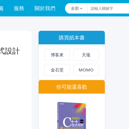
備
服務
關於我們
全部
購買紙本書
程式設計
博客來
天瓏
金石堂
MOMO
你可能還喜歡