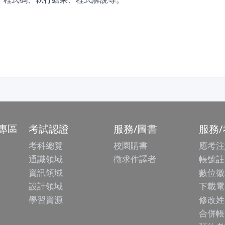
專區
考試認證
服務/圖書
服務
考科總覽
校園購書
應考注
通識領域
徵求作譯者
帳號註
資訊領域
數位徽
設計領域
下載電
學習資源
修改姓
合併帳