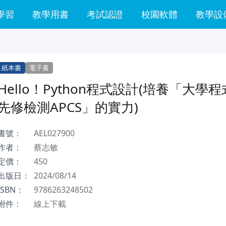
學習
教學用書
考試認證
校園軟體
教學設
紙本書
電子書
Hello！Python程式設計(培養「大學
先修檢測APCS」的實力)
書號：
AEL027900
作者：
蔡志敏
定價：
450
出版日：
2024/08/14
ISBN：
9786263248502
附件：
線上下載