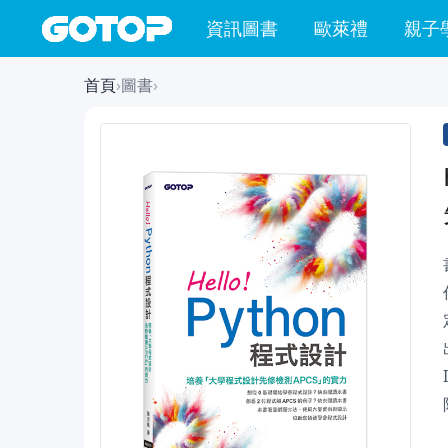
資訊圖書
歐萊禮
親子
首頁
›
圖書
›