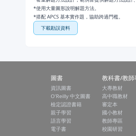
*使用大量圖形說明解題方法。
*搭配 APCS 基本實作題，協助跨過門檻。
下載勘誤資料
圖書
教科書/教師
資訊圖書
大專教材
O'Reilly 中文圖書
高中職教材
檢定認證書籍
審定本
親子學習
國小教材
語言學習
教師專區
電子書
校園研習