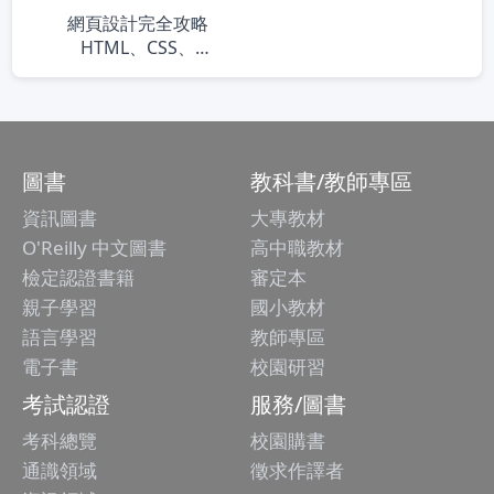
網頁設計完全攻略
HTML、CSS、
JavaScript、Bootstrap、
jQuery、Vue.js、RWD｜
搭配ChatGPT效率加倍
圖書
教科書/教師專區
資訊圖書
大專教材
O'Reilly 中文圖書
高中職教材
檢定認證書籍
審定本
親子學習
國小教材
語言學習
教師專區
電子書
校園研習
考試認證
服務/圖書
考科總覽
校園購書
通識領域
徵求作譯者