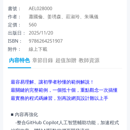
書號：
AEL028000
作者：
蕭國倫、姜琇森、莊淑玲、朱珮儀
定價：
560
出版日：
2025/11/20
ISBN：
9786264251907
附件：
線上下載
內容特色
章節目錄
超值加贈
教師資源
最容易理解、讓初學者秒懂的範例解說！
最關鍵的完整範例，一個抵十個，重點觀念一次搞懂
最實務的程式碼練習，別再說網頁設計難以上手
■ 內容再強化
-整合GitHub Copilot人工智慧輔助功能，加速程式