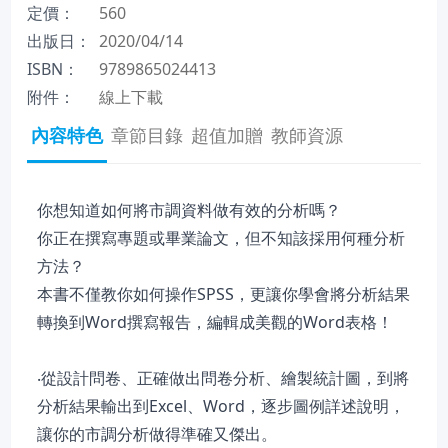
定價：
560
出版日：
2020/04/14
ISBN：
9789865024413
附件：
線上下載
內容特色
章節目錄
超值加贈
教師資源
你想知道如何將市調資料做有效的分析嗎？
你正在撰寫專題或畢業論文，但不知該採用何種分析
方法？
本書不僅教你如何操作SPSS，更讓你學會將分析結果
轉換到Word撰寫報告，編輯成美觀的Word表格！
‧從設計問卷、正確做出問卷分析、繪製統計圖，到將
分析結果輸出到Excel、Word，逐步圖例詳述說明，
讓你的市調分析做得準確又傑出。