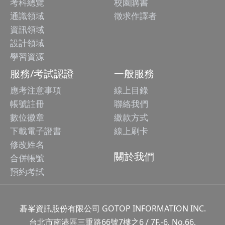
考科總覽
校園購書
通識領域
徵求作譯者
資訊領域
設計領域
學習資源
服務/考試認證
一般服務
應考注意事項
線上目錄
帳號註冊
聯絡我們
數位徽章
繳款方式
下載電子證書
線上刷卡
修改姓名
關於我們
合併帳號
預約考試
碁峯資訊股份有限公司 GOTOP INFORMATION INC.
台北市南港區三重路66號7樓之6 / 7F.-6, No.66,