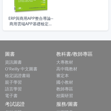
ERP與商用APP整合導論--
商用雲端APP基礎檢定考
試指定教材
圖書
教科書/教師專區
資訊圖書
大專教材
O'Reilly 中文圖書
高中職教材
檢定認證書籍
審定本
親子學習
國小教材
語言學習
教師專區
電子書
校園研習
考試認證
服務/圖書