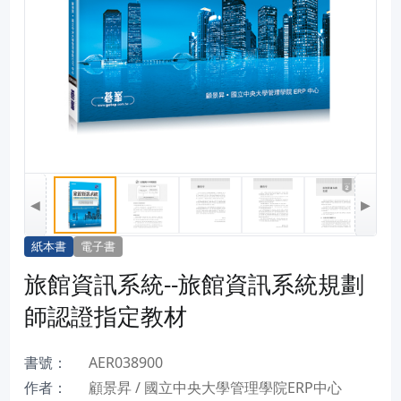
◀
▶
紙本書
電子書
旅館資訊系統--旅館資訊系統規劃
師認證指定教材
書號：
AER038900
作者：
顧景昇 / 國立中央大學管理學院ERP中心