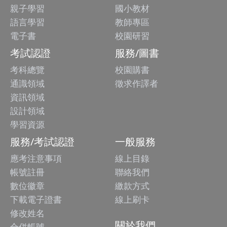
親子學習
國小教材
語言學習
教師專區
電子書
校園研習
考試認證
服務/圖書
考科總覽
校園購書
通識領域
徵求作譯者
資訊領域
設計領域
學習資源
服務/考試認證
一般服務
應考注意事項
線上目錄
帳號註冊
聯絡我們
數位徽章
繳款方式
下載電子證書
線上刷卡
修改姓名
關於我們
合併帳號