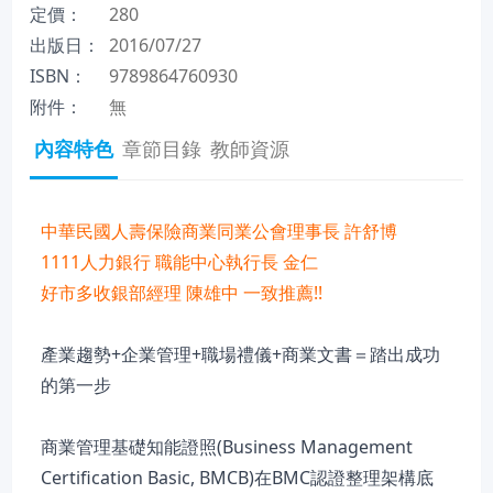
定價：
280
出版日：
2016/07/27
ISBN：
9789864760930
附件：
無
內容特色
章節目錄
教師資源
中華民國人壽保險商業同業公會理事長 許舒博
1111人力銀行 職能中心執行長 金仁
好市多收銀部經理 陳雄中 一致推薦!!
產業趨勢+企業管理+職場禮儀+商業文書＝踏出成功
的第一步
商業管理基礎知能證照(Business Management
Certification Basic, BMCB)在BMC認證整理架構底