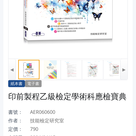
◀
▶
紙本書
電子書
印前製程乙級檢定學術科應檢寶典
書號：
AER060600
作者：
技能檢定研究室
定價：
790