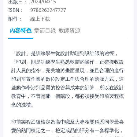
出版日：
2024/04/15
ISBN：
9786263247727
附件：
線上下載
內容特色
章節目錄
教師資源
「設計」是訓練學生從設計助理到設計師的途徑，
「印刷」則是訓練學生熟悉軟體的操作，正確接收設
計人員的指令，完美地將畫面呈現，並且合理的進行
印刷前置作業的數位設定工作與合理的落版方式，這
些動作牽涉到品質的控管與成本的計算，所以在設計
教育中，不管是哪一個階段，都必須接受印前製程概
念的洗禮。
印前製程乙級檢定為高中職及大專相關科系同學最喜
愛的熱門檢定之一，檢定成品的評分有一套標準化，