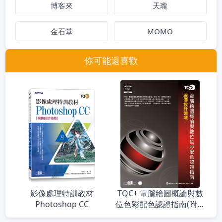
博客來
天瓏
金石堂
MOMO
你可能還喜歡
影像處理特訓教材
TQC+ 電腦繪圖概論與數
Photoshop CC
位色彩配色認證指南(附題
目練習系統)