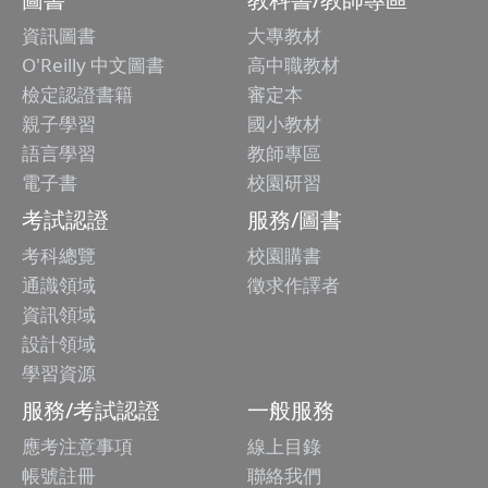
資訊圖書
大專教材
O'Reilly 中文圖書
高中職教材
檢定認證書籍
審定本
親子學習
國小教材
語言學習
教師專區
電子書
校園研習
考試認證
服務/圖書
考科總覽
校園購書
通識領域
徵求作譯者
資訊領域
設計領域
學習資源
服務/考試認證
一般服務
應考注意事項
線上目錄
帳號註冊
聯絡我們