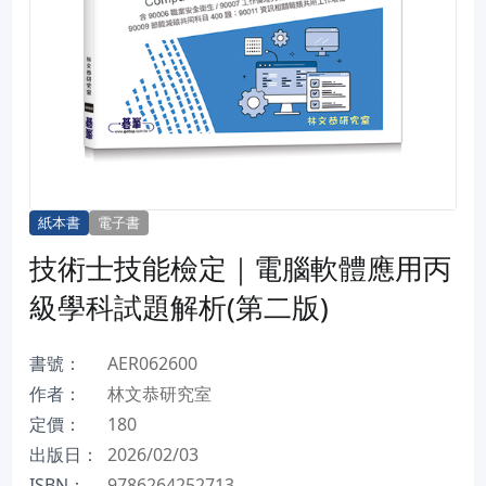
紙本書
電子書
技術士技能檢定｜電腦軟體應用丙
級學科試題解析(第二版)
書號：
AER062600
作者：
林文恭研究室
定價：
180
出版日：
2026/02/03
ISBN：
9786264252713