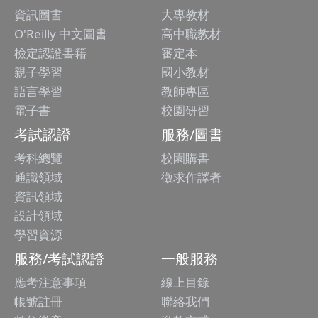
資訊圖書
大專教材
O'Reilly 中文圖書
高中職教材
檢定認證書籍
審定本
親子學習
國小教材
語言學習
教師專區
電子書
校園研習
考試認證
服務/圖書
考科總覽
校園購書
通識領域
徵求作譯者
資訊領域
設計領域
學習資源
服務/考試認證
一般服務
應考注意事項
線上目錄
帳號註冊
聯絡我們