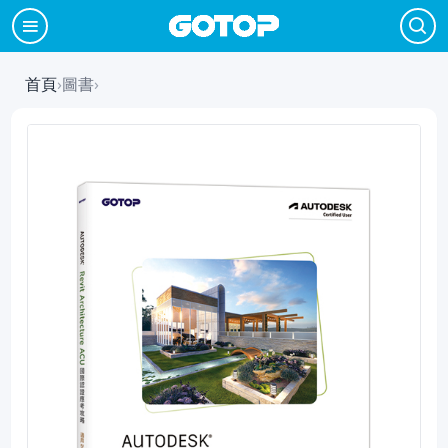
首頁
›
圖書
›