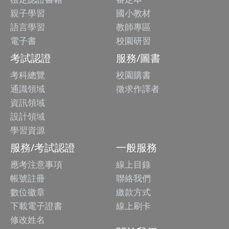
親子學習
國小教材
語言學習
教師專區
電子書
校園研習
考試認證
服務/圖書
考科總覽
校園購書
通識領域
徵求作譯者
資訊領域
設計領域
學習資源
服務/考試認證
一般服務
應考注意事項
線上目錄
帳號註冊
聯絡我們
數位徽章
繳款方式
下載電子證書
線上刷卡
修改姓名