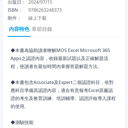
出版日：
2024/07/15
ISBN：
9786263248373
附件：
線上下載
內容特色
章節目錄
◆本書為協助讀者瞭解MOS Excel Microsoft 365
Apps之認證內容，收錄最新試題以及正確解題流
程，使讀者在最短時間內掌握答題解題方法。
◆本書包含Associate及Expert二個認證科目，依對
應科目準備其認證內容，適合有意報考Excel原廠認
證的考生及教育訓練、培訓輔導、認證評核導入課程
的使用。
◆測驗技能