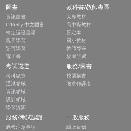
圖書
教科書/教師專區
資訊圖書
大專教材
O'Reilly 中文圖書
高中職教材
檢定認證書籍
審定本
親子學習
國小教材
語言學習
教師專區
電子書
校園研習
考試認證
服務/圖書
考科總覽
校園購書
通識領域
徵求作譯者
資訊領域
設計領域
學習資源
服務/考試認證
一般服務
應考注意事項
線上目錄