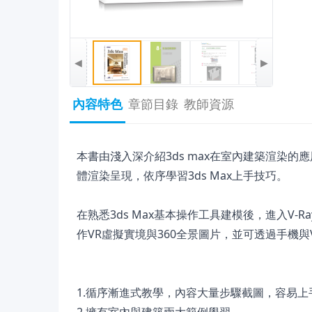
◀
▶
內容特色
章節目錄
教師資源
本書由淺入深介紹3ds max在室內建築渲染
體渲染呈現，依序學習3ds Max上手技巧。
在熟悉3ds Max基本操作工具建模後，進入V-
作VR虛擬實境與360全景圖片，並可透過手機
1.循序漸進式教學，內容大量步驟截圖，容易上