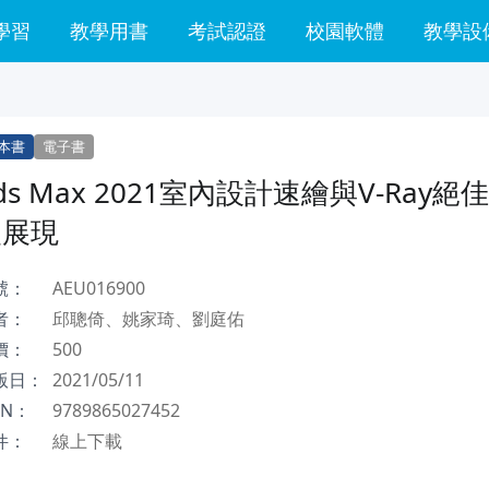
學習
教學用書
考試認證
校園軟體
教學設
本書
電子書
ds Max 2021室內設計速繪與V-Ray絕
眼展現
號：
AEU016900
者：
邱聰倚、姚家琦、劉庭佑
價：
500
版日：
2021/05/11
BN：
9789865027452
件：
線上下載