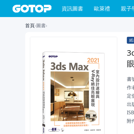
資訊圖書
歐萊禮
親子
首頁
›
圖書
›
紙
3
書
作
定
出
IS
附