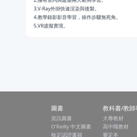
2.擁有室內與建築兩大範例學習。
3.V-Ray外掛快速渲染與後製。
4.教學錄影影音學習，操作步驟無死角。
5.VR虛擬實境。
圖書
教科書/教師
資訊圖書
大專教材
O'Reilly 中文圖書
高中職教材
檢定認證書籍
審定本