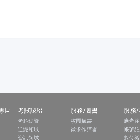
專區
考試認證
服務/圖書
服務
考科總覽
校園購書
應考注
通識領域
徵求作譯者
帳號註
資訊領域
數位徽