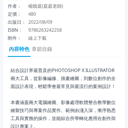
作者：
楊馥庭(庭庭老師)
定價：
480
出版日：
2022/08/09
ISBN：
9786263242258
附件：
線上下載
內容特色
章節目錄
結合設計界最普及的PHOTOSHOP X ILLUSTRATOR
兩大工具，從影像編修、插畫繪圖，到數位創作的全
面設計表現，輕鬆學會最常見與最流行的案例設計！
本書涵蓋兩大電腦繪圖、影像處理軟體整合教學數位
繪製技巧與專案作品實作。範例由淺入深，漸序熟悉
工具與實務的操作，並能綜合所學轉化應用在創作與
設計專案上。