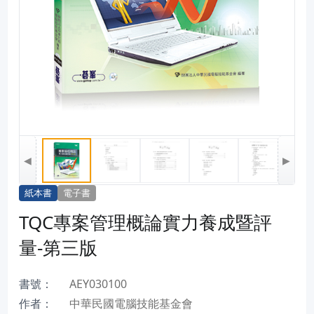
◀
▶
紙本書
電子書
TQC專案管理概論實力養成暨評
量-第三版
書號：
AEY030100
作者：
中華民國電腦技能基金會