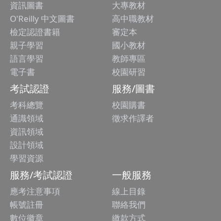
資訊圖書
大專教材
O'Reilly 中文圖書
高中職教材
檢定認證書籍
審定本
親子學習
國小教材
語言學習
教師專區
電子書
校園研習
考試認證
服務/圖書
考科總覽
校園購書
通識領域
徵求作譯者
資訊領域
設計領域
學習資源
服務/考試認證
一般服務
應考注意事項
線上目錄
帳號註冊
聯絡我們
數位徽章
繳款方式