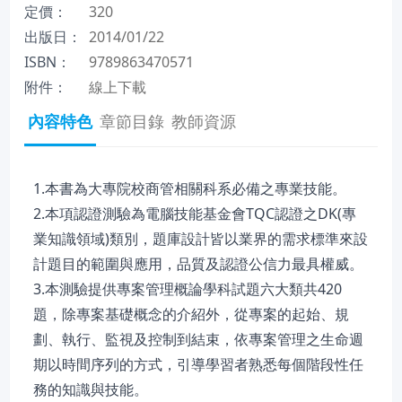
定價：
320
出版日：
2014/01/22
ISBN：
9789863470571
附件：
線上下載
內容特色
章節目錄
教師資源
1.本書為大專院校商管相關科系必備之專業技能。
2.本項認證測驗為電腦技能基金會TQC認證之DK(專
業知識領域)類別，題庫設計皆以業界的需求標準來設
計題目的範圍與應用，品質及認證公信力最具權威。
3.本測驗提供專案管理概論學科試題六大類共420
題，除專案基礎概念的介紹外，從專案的起始、規
劃、執行、監視及控制到結束，依專案管理之生命週
期以時間序列的方式，引導學習者熟悉每個階段性任
務的知識與技能。