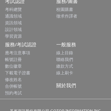
考試認證
服務/圖書
考科總覽
校園購書
通識領域
徵求作譯者
資訊領域
設計領域
學習資源
服務/考試認證
一般服務
應考注意事項
線上目錄
帳號註冊
聯絡我們
數位徽章
繳款方式
下載電子證書
線上刷卡
修改姓名
關於我們
合併帳號
預約考試
碁峯資訊股份有限公司 GOTOP INFORMATION INC.