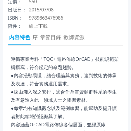
定價：
550
出版日：
2015/07/08
ISBN：
9789863476986
附件：
線上下載
內容特色
序
章節目錄
教師資源
遵循專業考科「TQC+ 電路佈線OrCAD」技能規範架
構撰寫，符合鑑定的命題趨勢。
●內容淺顯易懂，結合理論與實務，達到技術的傳承
及表達，符合實務運用需求。
●採由淺入深之安排，適合作為電資類群科系的學生
及有意進入此一領域人士之學習素材。
●每章均有知識觀念以及範例練習，能幫助及提升讀
者對此領域的認識與了解。
內容涵蓋OrCAD電路佈線各個層面，並經原廠