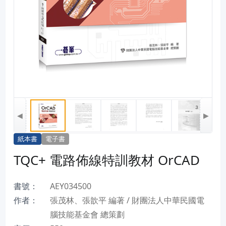
◀
▶
紙本書
電子書
TQC+ 電路佈線特訓教材 OrCAD
書號：
AEY034500
作者：
張茂林、張歆平 編著 / 財團法人中華民國電
腦技能基金會 總策劃