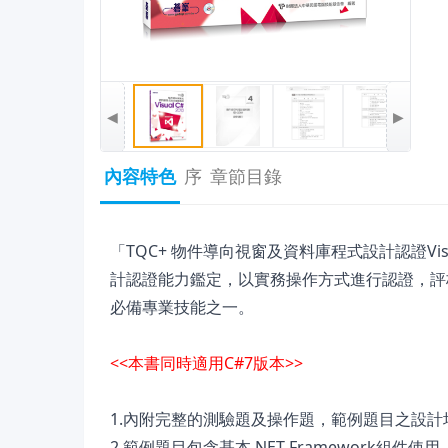
◀
▶
內容特色
序
章節目錄
「TQC+ 物件導向視窗及資料庫程式設計認證Vis
計認證能力鑑定，以實務操作方式進行認證，評
必備專業技能之一。
<<本書同時適用C#7版本>>
1.內附完整的測驗題及操作題，範例題目之設
2.範例題目包含基本.NET Framework組件