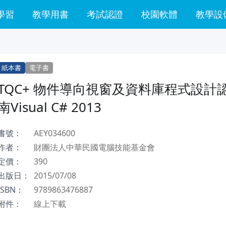
學習
教學用書
考試認證
校園軟體
教學設
紙本書
電子書
TQC+ 物件導向視窗及資料庫程式設計
南Visual C# 2013
書號：
AEY034600
作者：
財團法人中華民國電腦技能基金會
定價：
390
出版日：
2015/07/08
ISBN：
9789863476887
附件：
線上下載