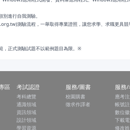
依類別進行自我測驗。
.csf.org.tw)測驗流程，一舉取得專業證照，讓您求學、求職更具
範，正式測驗試題不以範例題目為限。※
專區
考試認證
服務/圖書
服務
考科總覽
校園購書
應考注
通識領域
徵求作譯者
帳號註
資訊領域
數位徽
設計領域
下載電
學習資源
修改姓