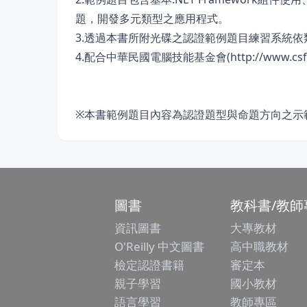
題，開發多元類型之應用程式。
3.透過本書所附光碟之認證範例題目練習系統
4.配合中華民國電腦技能基金會(http://www
※本書範例題目內容為認證題型與命題方向之示
圖書
教科書/教師
資訊圖書
大專教材
O'Reilly 中文圖書
高中職教材
檢定認證書籍
審定本
親子學習
國小教材
語言學習
教師專區