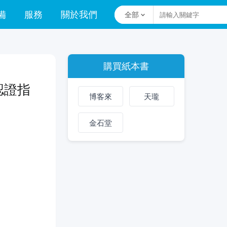
備
服務
關於我們
全部
購買紙本書
認證指
博客來
天瓏
金石堂