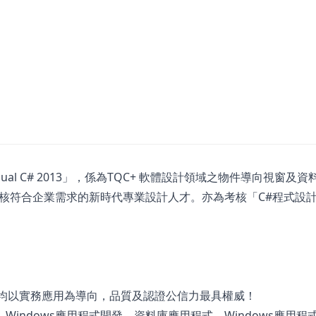
ual C# 2013」，係為TQC+ 軟體設計領域之物件導向視窗及
核符合企業需求的新時代專業設計人才。亦為考核「C#程式設
計均以實務應用為導向，品質及認證公信力最具權威！
使用、Windows應用程式開發、資料庫應用程式、Windows應用