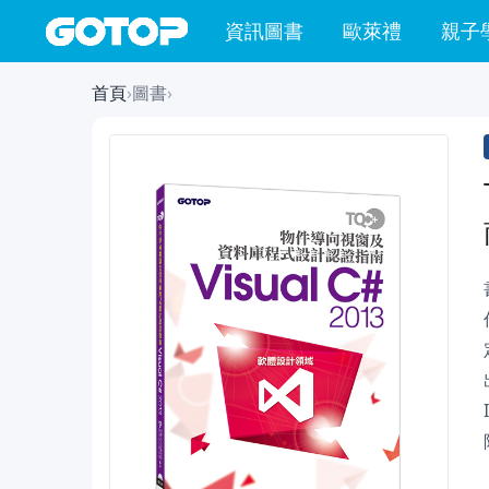
資訊圖書
歐萊禮
親子
首頁
›
圖書
›