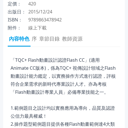
定價：
420
出版日：
2015/12/24
ISBN：
9789863478942
附件：
線上下載
內容特色
序
章節目錄
教師資源
「TQC+ Flash動畫設計認證Flash CC」(適用
Animate CC版本)，係為TQC+ 視傳設計領域之Flash
動畫設計能力鑑定，以實務操作方式進行認證，評核
符合企業需求的新時代專業設計人才。亦為考核
「Flash動畫設計專業人員」必備專業技能之一。
1.範例題目之設計均以實務應用為導向，品質及認證
公信力最具權威！
2.操作題型範例題目提供各種Flash動畫範例達4大類