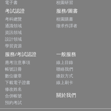
電子書
校園研習
考試認證
服務/圖書
考科總覽
校園購書
通識領域
徵求作譯者
資訊領域
設計領域
學習資源
服務/考試認證
一般服務
應考注意事項
線上目錄
帳號註冊
聯絡我們
數位徽章
繳款方式
下載電子證書
線上刷卡
修改姓名
關於我們
合併帳號
預約考試