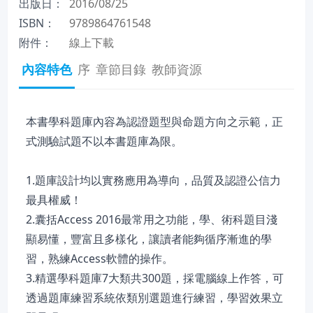
出版日：
2016/08/25
ISBN：
9789864761548
附件：
線上下載
內容特色
序
章節目錄
教師資源
本書學科題庫內容為認證題型與命題方向之示範，正
式測驗試題不以本書題庫為限。
1.題庫設計均以實務應用為導向，品質及認證公信力
最具權威！
2.囊括Access 2016最常用之功能，學、術科題目淺
顯易懂，豐富且多樣化，讓讀者能夠循序漸進的學
習，熟練Access軟體的操作。
3.精選學科題庫7大類共300題，採電腦線上作答，可
透過題庫練習系統依類別選題進行練習，學習效果立