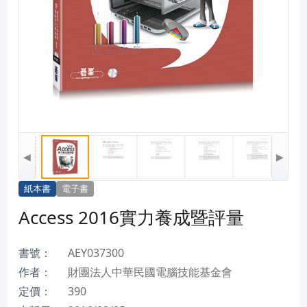
◀
▶
紙本書
電子書
Access 2016實力養成暨評量
書號：
AEY037300
作者：
財團法人中華民國電腦技能基金會
定價：
390