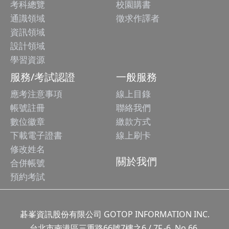
考科總覽
校園購書
通識領域
徵求作譯者
資訊領域
設計領域
學習資源
服務/考試認證
一般服務
應考注意事項
線上目錄
帳號註冊
聯絡我們
數位徽章
繳款方式
下載電子證書
線上刷卡
修改姓名
關於我們
合併帳號
預約考試
碁峯資訊股份有限公司 GOTOP INFORMATION INC.
台北市南港區三重路66號7樓之6 / 7F.-6, No.66,