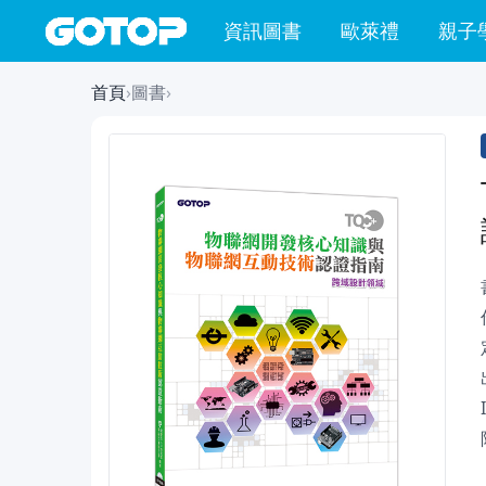
資訊圖書
歐萊禮
親子
首頁
›
圖書
›