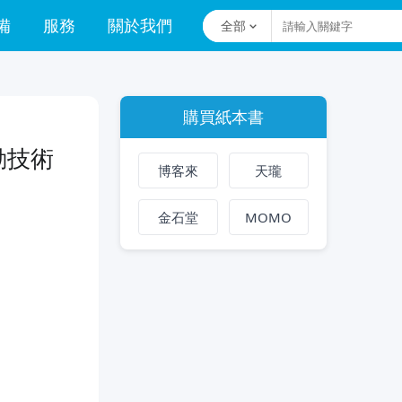
備
服務
關於我們
全部
購買紙本書
動技術
博客來
天瓏
金石堂
MOMO