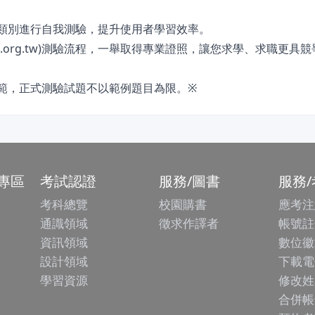
依類別進行自我測驗，提升使用者學習效率。
.csf.org.tw)測驗流程，一舉取得專業證照，讓您求學、求職更具
範，正式測驗試題不以範例題目為限。※
專區
考試認證
服務/圖書
服務
考科總覽
校園購書
應考注
通識領域
徵求作譯者
帳號註
資訊領域
數位徽
設計領域
下載電
學習資源
修改姓
合併帳