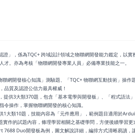
術認證」，係為TQC+ 跨域設計領域之物聯網開發能力鑑定，以實
人才。亦為考核「物聯網開發專業人員」必備專業技能之一。
 物聯網開發核心知識」測驗題、「TQC+ 物聯網互動技術」操作
，品質及認證公信力最具權威！
驗題，提供3大類370題，包含「基本電學與開發板」、「程式語法
指令操作，掌握物聯網開發的核心知識。
供1大類10題，技能內容為「元件應用」，範例題目適用於Arduino、
7開發板，提供專題實作的試題內容，條理學習相關之基礎學問，方便後續學習
art 7688 Duo開發板為例，圖文解說詳細，編排方式清晰易讀