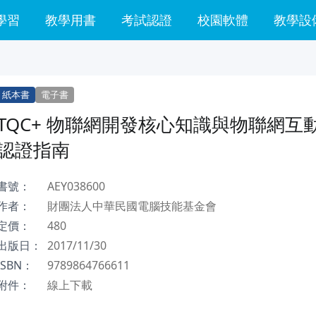
學習
教學用書
考試認證
校園軟體
教學設
紙本書
電子書
TQC+ 物聯網開發核心知識與物聯網互
認證指南
書號：
AEY038600
作者：
財團法人中華民國電腦技能基金會
定價：
480
出版日：
2017/11/30
ISBN：
9789864766611
附件：
線上下載