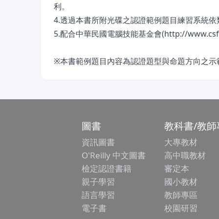
利。
4.透過本書所附光碟之認證範例題目練習系統
5.配合中華民國電腦技能基金會(http://www
※本書範例題目內容為認證題型與命題方向之示
圖書
教科書/教師
資訊圖書
大專教材
O'Reilly 中文圖書
高中職教材
檢定認證書籍
審定本
親子學習
國小教材
語言學習
教師專區
電子書
校園研習