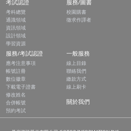
考試認證
服務/圖書
考科總覽
校園購書
通識領域
徵求作譯者
資訊領域
設計領域
學習資源
服務/考試認證
一般服務
應考注意事項
線上目錄
帳號註冊
聯絡我們
數位徽章
繳款方式
下載電子證書
線上刷卡
修改姓名
關於我們
合併帳號
預約考試