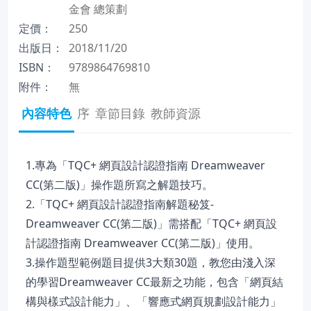
金會 總策劃
定價：
250
出版日：
2018/11/20
ISBN：
9789864769810
附件：
無
內容特色
序
章節目錄
教師資源
1.專為「TQC+ 網頁設計認證指南 Dreamweaver
CC(第二版)」操作題所寫之解題技巧。
2.「TQC+ 網頁設計認證指南解題秘笈-
Dreamweaver CC(第二版)」需搭配「TQC+ 網頁設
計認證指南 Dreamweaver CC(第二版)」使用。
3.操作題型範例題目提供3大類30題，教您由淺入深
的學習Dreamweaver CC最新之功能，包含「網頁結
構與樣式設計能力」、「響應式網頁規劃設計能力」