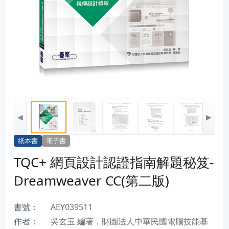
◀
▶
紙本書
電子書
TQC+ 網頁設計認證指南解題秘笈-
Dreamweaver CC(第二版)
書號：
AEY039511
作者：
吳玄玉 編著．財團法人中華民國電腦技能基