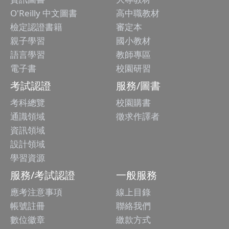
O'Reilly 中文圖書
高中職教材
檢定認證書籍
審定本
親子學習
國小教材
語言學習
教師專區
電子書
校園研習
考試認證
服務/圖書
考科總覽
校園購書
通識領域
徵求作譯者
資訊領域
設計領域
學習資源
服務/考試認證
一般服務
應考注意事項
線上目錄
帳號註冊
聯絡我們
數位徽章
繳款方式