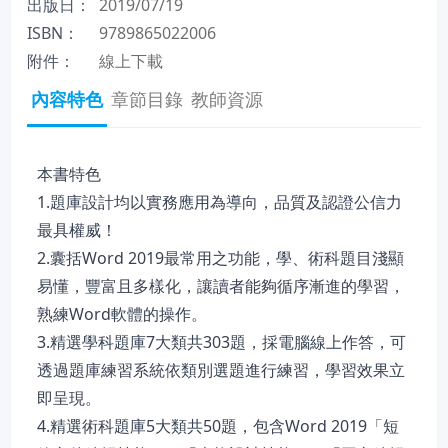
出版日：
2019/07/19
ISBN：
9789865022006
附件：
線上下載
內容特色
章節目錄
教師資源
本書特色
1.題庫設計均以實務應用為導向，品質及認證公信力
最具權威！
2.囊括Word 2019最常用之功能，學、術科題目淺顯
易懂，豐富且多樣化，讓讀者能夠循序漸進的學習，
熟練Word軟體的操作。
3.精選學科題庫7大類共303題，採電腦線上作答，可
透過題庫練習系統依類別選題進行練習，學習效果立
即呈現。
4.精選術科題庫5大類共50題，包含Word 2019「短