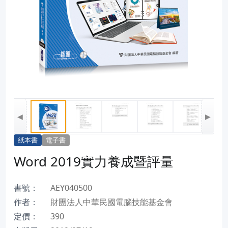
◀
▶
紙本書
電子書
Word 2019實力養成暨評量
書號：
AEY040500
作者：
財團法人中華民國電腦技能基金會
定價：
390