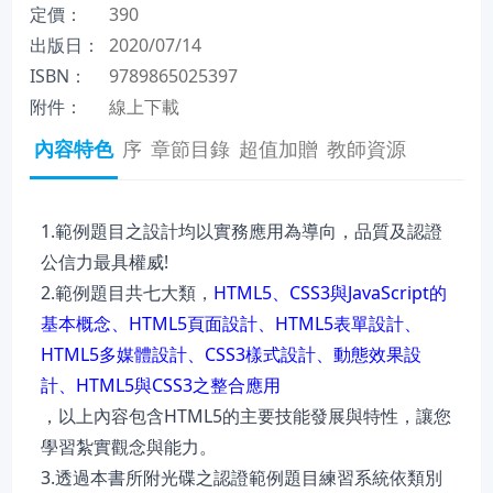
定價：
390
出版日：
2020/07/14
ISBN：
9789865025397
附件：
線上下載
內容特色
序
章節目錄
超值加贈
教師資源
1.範例題目之設計均以實務應用為導向，品質及認證
公信力最具權威!
2.範例題目共七大類，
HTML5、CSS3與JavaScript的
基本概念、HTML5頁面設計、HTML5表單設計、
HTML5多媒體設計、CSS3樣式設計、動態效果設
計、HTML5與CSS3之整合應用
，以上內容包含HTML5的主要技能發展與特性，讓您
學習紮實觀念與能力。
3.透過本書所附光碟之認證範例題目練習系統依類別