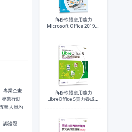
商務軟體應用能力
Microsoft Office 2019實
力養成暨評量〈本書內
含：術科題目+解題步驟〉
、專業企畫
商務軟體應用能力
、專業行動
LibreOffice 5實力養成暨
評量
五種人員均
、認證題