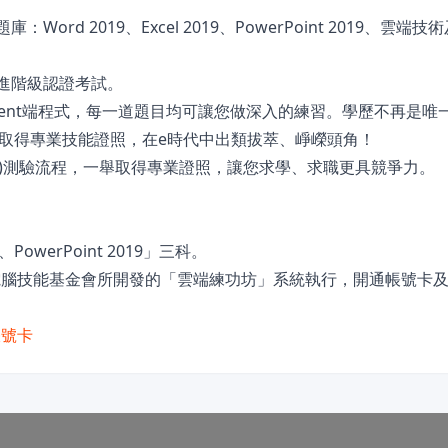
rd 2019、Excel 2019、PowerPoint 2019、雲端
和進階級認證考試。
Client端程式，每一道題目均可讓您做深入的練習。學歷不再是唯
，取得專業技能證照，在e時代中出類拔萃、崢嶸頭角！
.org.tw)測驗流程，一舉取得專業證照，讓您求學、求職更具競爭力。
PowerPoint 2019」三科。
電腦技能基金會所開發的「雲端練功坊」系統執行，開通帳號卡
帳號卡