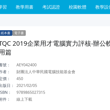
學習
教學用書
考試認證
校園軟體
教學設
紙本書
電子書
TQC 2019企業用才電腦實力評核-辦公
用篇
書號：
AEY042400
作者：
財團法人中華民國電腦技能基金會
定價：
450
出版日：
2021/02/05
ISBN：
9789865027315
附件：
線上下載