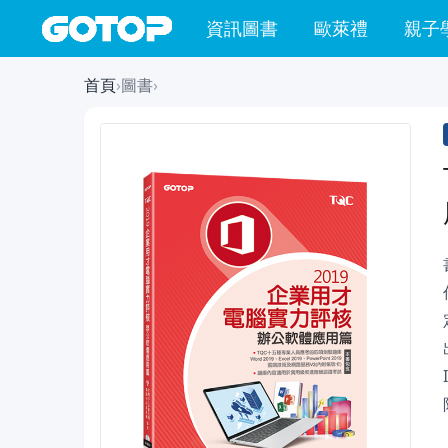
資訊圖書
歐萊禮
親子
首頁
›
圖書
›