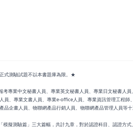
正式測驗試題不以本書題庫為限。★
籍，報考專業中文秘書人員、專業英文秘書人員、專業日文秘書人員
員、專業文書人員、專業e-office人員、專業資訊管理工程師
產品企畫人員、物聯網產品行銷人員、物聯網產品管理人員等十
、「模擬測驗篇」三大篇幅，共計九章，對於認證科目、認證方式