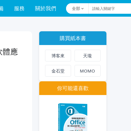
備
服務
關於我們
全部
購買紙本書
軟體應
博客來
天瓏
金石堂
MOMO
你可能還喜歡