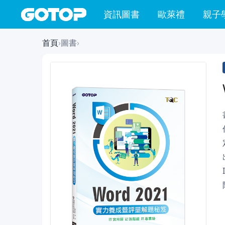
資訊圖書
歐萊禮
親子
首頁
›
圖書
›