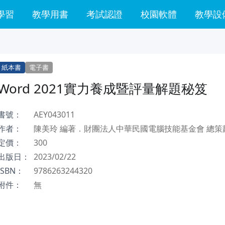
學習
教學用書
考試認證
校園軟體
教學設
紙本書
電子書
Word 2021實力養成暨評量解題秘笈
書號：
AEY043011
作者：
陳美玲 編著．財團法人中華民國電腦技能基金會 總策
定價：
300
出版日：
2023/02/22
ISBN：
9786263244320
附件：
無