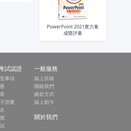
PowerPoint 2021實力養
成暨評量
/考試認證
一般服務
意事項
線上目錄
冊
聯絡我們
章
繳款方式
子證書
線上刷卡
名
關於我們
號
試