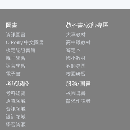
圖書
教科書/教師專區
資訊圖書
大專教材
O'Reilly 中文圖書
高中職教材
檢定認證書籍
審定本
親子學習
國小教材
語言學習
教師專區
電子書
校園研習
考試認證
服務/圖書
考科總覽
校園購書
通識領域
徵求作譯者
資訊領域
設計領域
學習資源