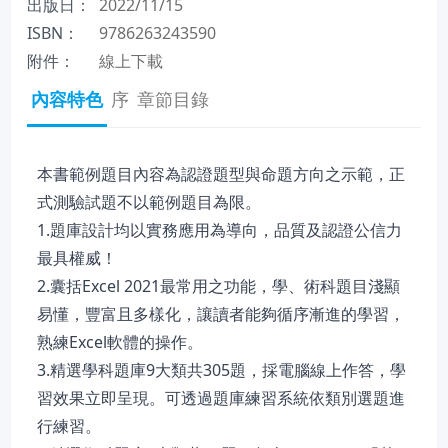
出版日：
2022/11/15
ISBN：
9786263243590
附件：
線上下載
內容特色
序
章節目錄
本書範例題目內容為認證題型與命題方向之示範，正
式測驗試題不以範例題目為限。
1.題庫設計均以實務應用為導向，品質及認證公信力
最具權威！
2.囊括Excel 2021最常用之功能，學、術科題目淺顯
易懂，豐富且多樣化，讓讀者能夠循序漸進的學習，
熟練Excel軟體的操作。
3.精選學科題庫9大類共305題，採電腦線上作答，學
習效果立即呈現。可透過題庫練習系統依類別選題進
行練習。