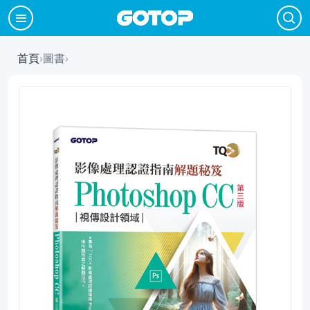
首頁
›
圖書
›