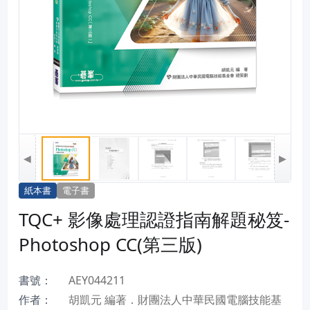
◀
▶
紙本書
電子書
TQC+ 影像處理認證指南解題秘笈-
Photoshop CC(第三版)
書號：
AEY044211
作者：
胡凱元 編著．財團法人中華民國電腦技能基