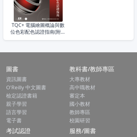
TQC+ 電腦繪圖概論與數
位色彩配色認證指南(附題
目練習系統)
圖書
教科書/教師專區
資訊圖書
大專教材
O'Reilly 中文圖書
高中職教材
檢定認證書籍
審定本
親子學習
國小教材
語言學習
教師專區
電子書
校園研習
考試認證
服務/圖書