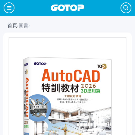
首頁
›
圖書
›