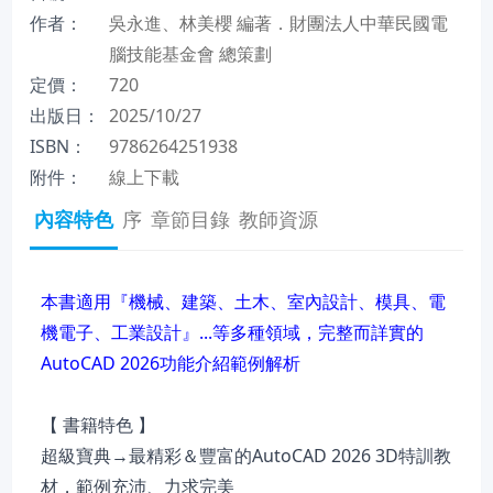
作者：
吳永進、林美櫻 編著．財團法人中華民國電
腦技能基金會 總策劃
定價：
720
出版日：
2025/10/27
ISBN：
9786264251938
附件：
線上下載
內容特色
序
章節目錄
教師資源
本書適用『機械、建築、土木、室內設計、模具、電
機電子、工業設計』...等多種領域，完整而詳實的
AutoCAD 2026功能介紹範例解析
【 書籍特色 】
超級寶典→最精彩＆豐富的AutoCAD 2026 3D特訓教
材，範例充沛、力求完美