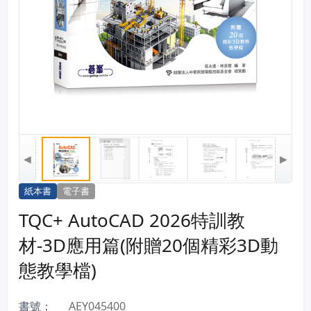
◀
▶
紙本書
電子書
TQC+ AutoCAD 2026特訓教
材-3D應用篇(附贈20個精彩3D動
態教學檔)
書號：
AEY045400