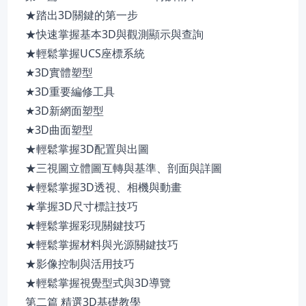
★踏出3D關鍵的第一步
★快速掌握基本3D與觀測顯示與查詢
★輕鬆掌握UCS座標系統
★3D實體塑型
★3D重要編修工具
★3D新網面塑型
★3D曲面塑型
★輕鬆掌握3D配置與出圖
★三視圖立體圖互轉與基準、剖面與詳圖
★輕鬆掌握3D透視、相機與動畫
★掌握3D尺寸標註技巧
★輕鬆掌握彩現關鍵技巧
★輕鬆掌握材料與光源關鍵技巧
★影像控制與活用技巧
★輕鬆掌握視覺型式與3D導覽
第二篇 精選3D基礎教學