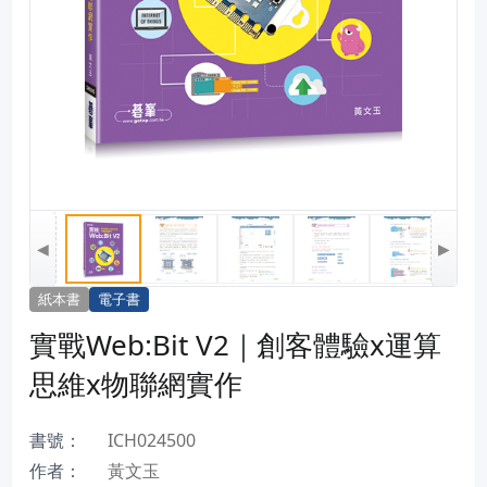
◀
▶
紙本書
電子書
實戰Web:Bit V2｜創客體驗x運算
思維x物聯網實作
書號：
ICH024500
作者：
黃文玉