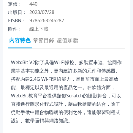
定價：
440
出版日：
2023/07/28
EISBN：
9786263246287
附件：
線上下載
內容特色
章節目錄
超值加贈
Web:Bit V2除了具備Wi-Fi操控、多裝置串連、協同作
業等基本功能之外，更內建許多新的元件和傳感器、
搭配內建2.4G Wi-Fi連線能力，是目前市面上最高效
能、最穩定以及最通用的產品之一。在軟體方面，
Web:Bit教育平台提供類似Scratch的怪獸舞台，可以
直接進行圖形化程式設計，藉由軟硬體的結合，除了
從動手做中體會物聯網的便利之外，還能學習到程式
設計、數學邏輯與網路知識。