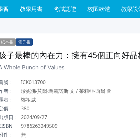
學習
教學用書
考試認證
校園軟體
教學設
紙本書
電子書
孩子最棒的內在力：擁有45個正向好品
A Whole Bunch of Values
書號：
ICK013700
作者：
珍妮佛‧莫爾‧瑪麗諾斯 文 / 茱莉亞‧西爾 圖
譯者：
鄭祖威
定價：
380
出版日：
2024/09/27
EISBN：
9786263249509
附件：
無