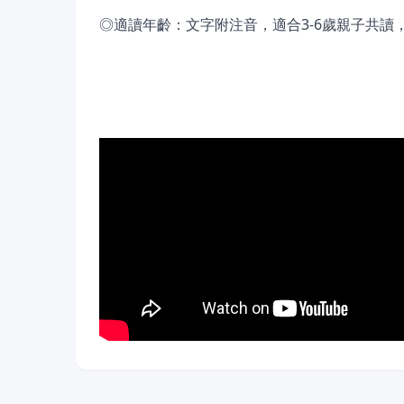
◎適讀年齡：文字附注音，適合3-6歲親子共讀