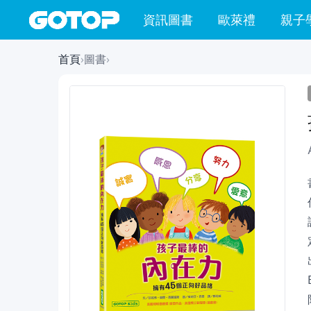
資訊圖書
歐萊禮
親子
首頁
›
圖書
›