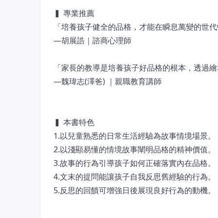
▍ 專業推薦
「培養孩子健全的品格，才能在瞬息萬變的世代
—胡展誥｜諮商心理師
「家長的教導是培養孩子好品格的根本，透過繪
—魏瑋志(澤爸) ｜親職教育講師
▍ 本書特色
1.以兒童熟悉的日常生活經驗為故事情境場景。
2.以淺顯易懂的情境故事闡明品格的精神價值。
3.故事的行為引導孩子如何正確落實內在品格。
4.文末的提問能讓孩子自我反思舊經驗的行為。
5.反思的回饋可增強日後展現良好行為的動機。