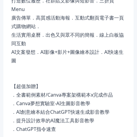
打造數位履歷．社群貼文影像與短影音．三折頁
Menu
廣告傳單．高質感活動海報．互動式翻頁電子書一頁
式購物網站．
生活實用桌曆．出色又與眾不同的簡報．線上白板協
同互動
AI文案發想．AI影像+影片+圖像繪本設計．AI快速生
圖
【超值加贈】
．全書範例素材/Canva專案架構範本x完成作品
．Canva夢想實驗室-AI生圖影音教學
．AI創意繪本結合ChatGPT快速生成影音教學
．提升設計效率的AI魔法工具影音教學
．ChatGPT指令速查