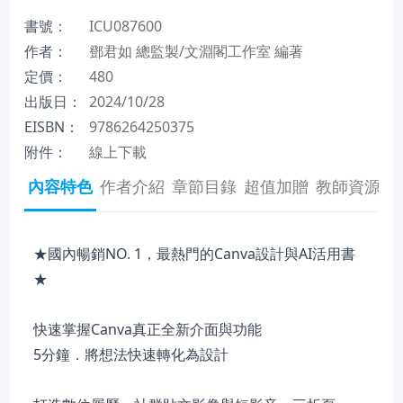
書號：
ICU087600
作者：
鄧君如 總監製/文淵閣工作室 編著
定價：
480
出版日：
2024/10/28
EISBN：
9786264250375
附件：
線上下載
內容特色
作者介紹
章節目錄
超值加贈
教師資源
★國內暢銷NO. 1，最熱門的Canva設計與AI活用書
★
快速掌握Canva真正全新介面與功能
5分鐘．將想法快速轉化為設計