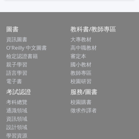
圖書
教科書/教師專區
資訊圖書
大專教材
O'Reilly 中文圖書
高中職教材
檢定認證書籍
審定本
親子學習
國小教材
語言學習
教師專區
電子書
校園研習
考試認證
服務/圖書
考科總覽
校園購書
通識領域
徵求作譯者
資訊領域
設計領域
學習資源