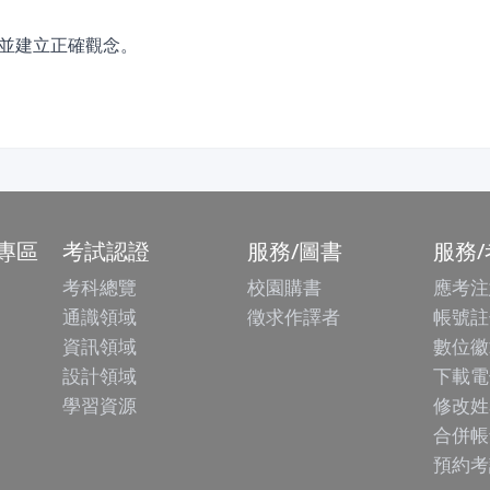
並建立正確觀念。
專區
考試認證
服務/圖書
服務
考科總覽
校園購書
應考注
通識領域
徵求作譯者
帳號註
資訊領域
數位徽
設計領域
下載電
學習資源
修改姓
合併帳
預約考