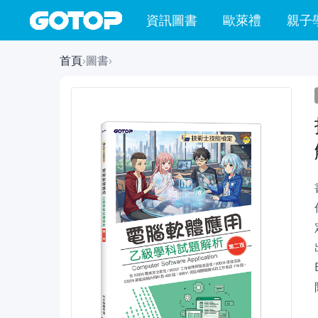
資訊圖書
歐萊禮
親子
首頁
›
圖書
›