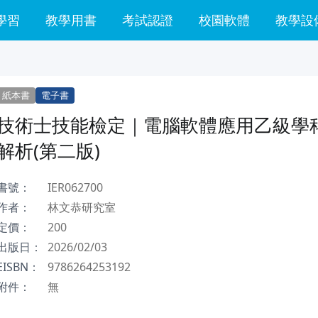
學習
教學用書
考試認證
校園軟體
教學設
紙本書
電子書
技術士技能檢定｜電腦軟體應用乙級學
解析(第二版)
書號：
IER062700
作者：
林文恭研究室
定價：
200
出版日：
2026/02/03
EISBN：
9786264253192
附件：
無