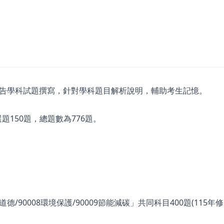
告學科試題撰寫，針對學科題目解析說明，輔助考生記憶。
題150題，總題數為776題。
德/90008環境保護/90009節能減碳」共同科目400題(115年修