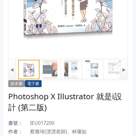
◀
▶
紙本書
電子書
Photoshop X Illustrator 就是i設
計 (第二版)
書號：
IEU017200
作者：
蔡雅琦(漂漂老師)、林珊如