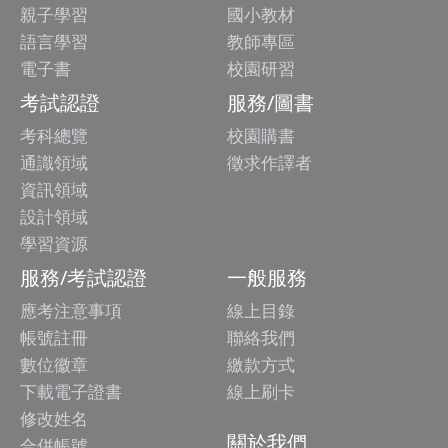
親子學習
國小教材
語言學習
教師專區
電子書
校園研習
考試認證
服務/圖書
考科總覽
校園購書
通識領域
徵求作譯者
資訊領域
設計領域
學習資源
服務/考試認證
一般服務
應考注意事項
線上目錄
帳號註冊
聯絡我們
數位徽章
繳款方式
下載電子證書
線上刷卡
修改姓名
關於我們
合併帳號