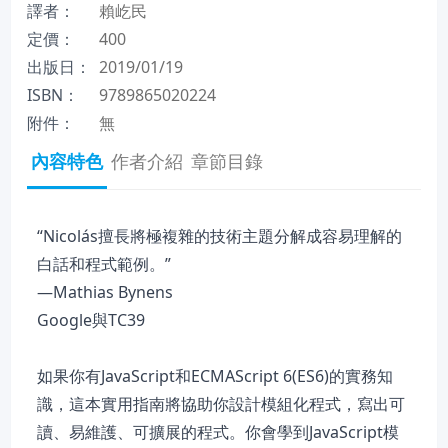
譯者：
賴屹民
定價：
400
出版日：
2019/01/19
ISBN：
9789865020224
附件：
無
內容特色
作者介紹
章節目錄
“Nicolás擅長將極複雜的技術主題分解成容易理解的
白話和程式範例。”
—Mathias Bynens
Google與TC39
如果你有JavaScript和ECMAScript 6(ES6)的實務知
識，這本實用指南將協助你設計模組化程式，寫出可
讀、易維護、可擴展的程式。你會學到JavaScript模