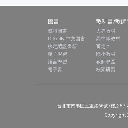
圖書
教科書/教師
資訊圖書
大專教材
O'Reilly 中文圖書
高中職教材
檢定認證書籍
審定本
親子學習
國小教材
語言學習
教師專區
電子書
校園研習
台北市南港區三重路66號7樓之6 / 7F.-6, No
Copyright