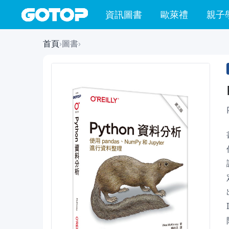
資訊圖書
歐萊禮
親子
首頁
›
圖書
›