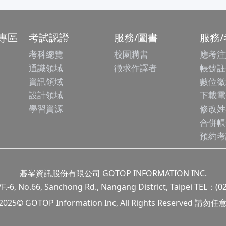
專區
考試認證
服務/圖書
服務
考科總覽
校園購書
應考注
通識領域
徵求作譯者
帳號註
資訊領域
數位徽
設計領域
下載電
學習資源
修改姓
合併帳
預約考
碁峯資訊股份有限公司 GOTOP INFORMATION INC.
.66, Sanchong Rd., Nangang District, Taipei TEL：(0
 2025© GOTOP Information Inc, All Rights Reserved