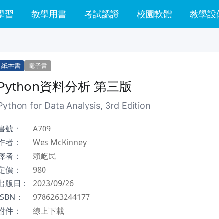
學習
教學用書
考試認證
校園軟體
教學設
紙本書
電子書
Python資料分析 第三版
Python for Data Analysis, 3rd Edition
書號：
A709
作者：
Wes McKinney
譯者：
賴屹民
定價：
980
出版日：
2023/09/26
ISBN：
9786263244177
附件：
線上下載