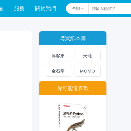
備
服務
關於我們
全部
購買紙本書
博客來
天瓏
金石堂
MOMO
你可能還喜歡