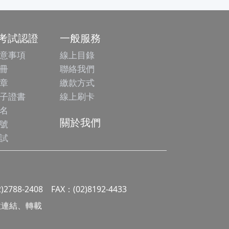
/考試認證
一般服務
意事項
線上目錄
冊
聯絡我們
章
繳款方式
子證書
線上刷卡
名
關於我們
號
試
2)2788-2408 FAX：(02)8192-4433
 請勿任意連結、轉載