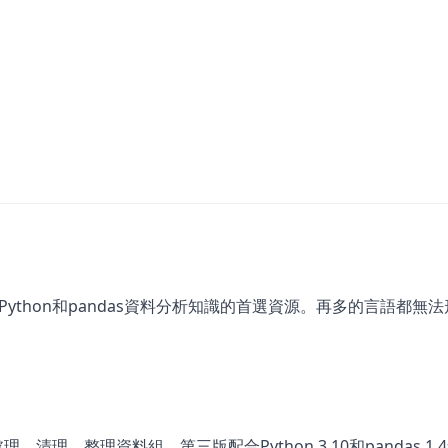
ython和pandas資料分析知識的首選資源。再多的言語都無
清理、整理資料組。第三版配合Python 3.10和pandas 1