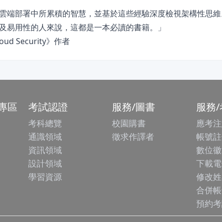
雲端部署中所累積的智慧，並基於這些經驗深度檢視架構性思維
及易用性的人來說，這都是一本必讀的書籍。」
oud Security》作者
專區
考試認證
服務/圖書
服務
考科總覽
校園購書
應考注
通識領域
徵求作譯者
帳號註
資訊領域
數位徽
設計領域
下載電
學習資源
修改姓
合併帳
預約考