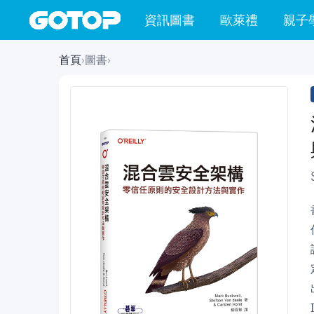
資訊圖書
歐萊禮
親子
首頁
›
圖書
›