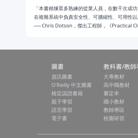
「本書精煉眾多熟練的從業人員，在數千次成功
在複雜系統中負責安全性、可擴縮性、可用性以
── Chris Dotson，傑出工程師，《Practical Cl
圖書
教科書/教師
資訊圖書
大專教材
O'Reilly 中文圖書
高中職教材
檢定認證書籍
審定本
親子學習
國小教材
語言學習
教師專區
電子書
校園研習