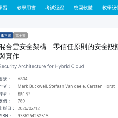
學習
教學用書
考試認證
校園軟體
教學設
紙本書
電子書
混合雲安全架構｜零信任原則的安全設
與實作
Security Architecture for Hybrid Cloud
書號：
A804
作者：
Mark Buckwell, Stefaan Van daele, Carsten Horst
譯者：
柳百郁
定價：
780
出版日：
2026/02/12
ISBN：
9786264252515