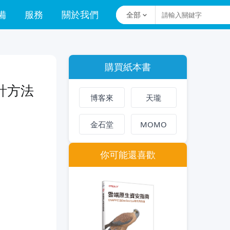
備
服務
關於我們
全部
購買紙本書
計方法
博客來
天瓏
金石堂
MOMO
你可能還喜歡