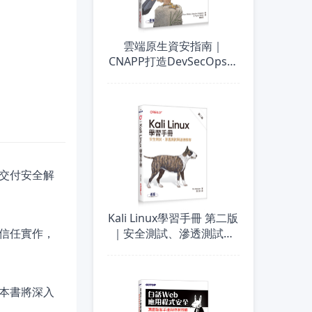
雲端原生資安指南｜
CNAPP打造DevSecOps零
死角防護
交付安全解
Kali Linux學習手冊 第二版
信任實作，
｜安全測試、滲透測試與
道德駭客
本書將深入