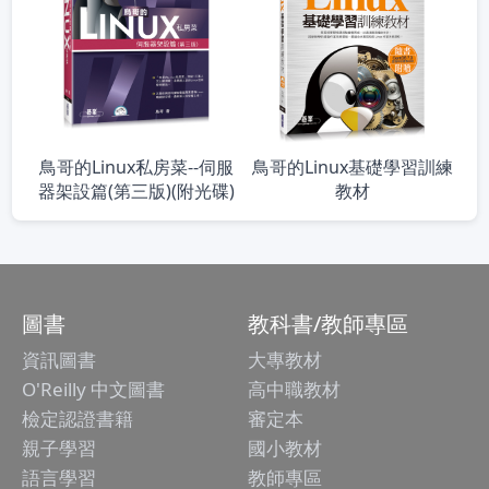
鳥哥的Linux私房菜--伺服
鳥哥的Linux基礎學習訓練
器架設篇(第三版)(附光碟)
教材
圖書
教科書/教師專區
資訊圖書
大專教材
O'Reilly 中文圖書
高中職教材
檢定認證書籍
審定本
親子學習
國小教材
語言學習
教師專區