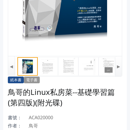
◀
▶
紙本書
電子書
鳥哥的Linux私房菜--基礎學習篇
(第四版)(附光碟)
書號：
ACA020000
作者：
鳥哥