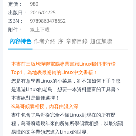
定價：
980
出版日：
2016/01/25
ISBN：
9789863478652
附件：
線上下載
內容特色
作者介紹
序
章節目錄
超值加贈
本書前三版均蟬聯電腦專業書籍Linux暢銷排行榜
Top1，為地表最暢銷的Linux中文書籍！
您是有意學習Linux的小菜鳥，卻不知如何下手？您
是遨遊Linux的老鳥，想要一本資料豐富的工具書？
本書絕對是最佳選擇！
※鳥哥傾囊相授，內容由淺入深
書中包含了鳥哥從完全不懂Linux到現在的所有歷
程，鳥哥將這幾年來的所知所學傾囊相授，以最淺顯
易懂的文字帶領您進入Linux的世界。