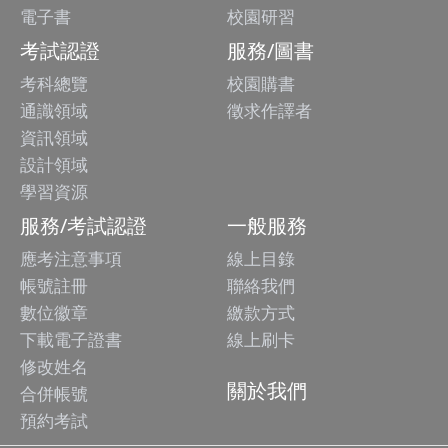
電子書
校園研習
考試認證
服務/圖書
考科總覽
校園購書
通識領域
徵求作譯者
資訊領域
設計領域
學習資源
服務/考試認證
一般服務
應考注意事項
線上目錄
帳號註冊
聯絡我們
數位徽章
繳款方式
下載電子證書
線上刷卡
修改姓名
關於我們
合併帳號
預約考試