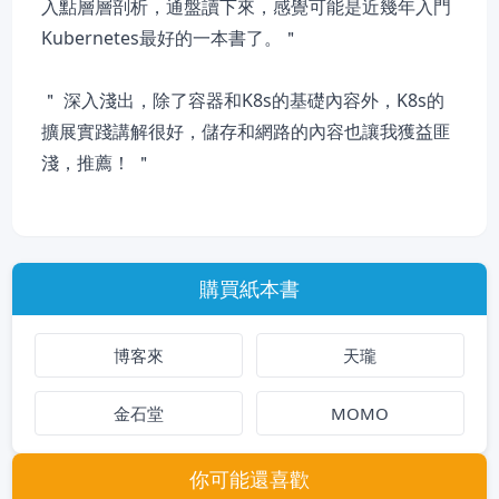
入點層層剖析，通盤讀下來，感覺可能是近幾年入門
Kubernetes最好的一本書了。＂
＂ 深入淺出，除了容器和K8s的基礎內容外，K8s的
擴展實踐講解很好，儲存和網路的內容也讓我獲益匪
淺，推薦！ ＂
購買紙本書
博客來
天瓏
金石堂
MOMO
你可能還喜歡