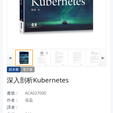
◀
▶
紙本書
電子書
深入剖析Kubernetes
書號：
ACA027000
作者：
張磊
譯者：