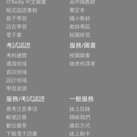
O'Reilly 中文圖書
高中職教材
檢定認證書籍
審定本
親子學習
國小教材
語言學習
教師專區
電子書
校園研習
考試認證
服務/圖書
考科總覽
校園購書
通識領域
徵求作譯者
資訊領域
設計領域
學習資源
服務/考試認證
一般服務
應考注意事項
線上目錄
帳號註冊
聯絡我們
數位徽章
繳款方式
下載電子證書
線上刷卡