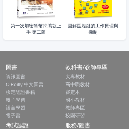
第一次加密貨幣挖礦就上
圖解區塊鏈的工作原理與
手 第二版
機制
圖書
教科書/教師專區
資訊圖書
大專教材
O'Reilly 中文圖書
高中職教材
檢定認證書籍
審定本
親子學習
國小教材
語言學習
教師專區
電子書
校園研習
考試認證
服務/圖書