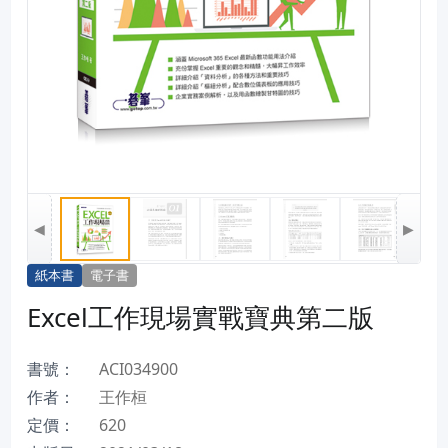
◀
▶
紙本書
電子書
Excel工作現場實戰寶典第二版
書號：
ACI034900
作者：
王作桓
定價：
620