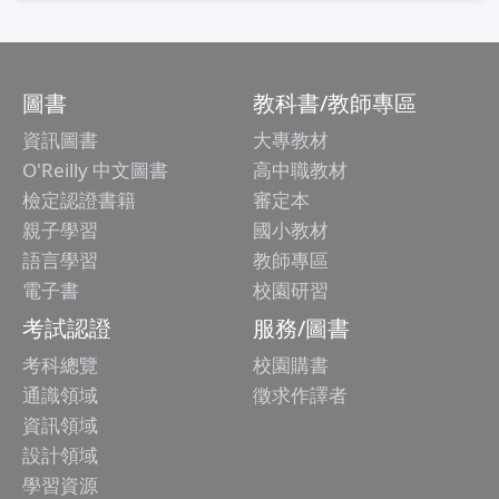
Power Map應用解析
圖書
教科書/教師專區
資訊圖書
大專教材
O'Reilly 中文圖書
高中職教材
檢定認證書籍
審定本
親子學習
國小教材
語言學習
教師專區
電子書
校園研習
考試認證
服務/圖書
考科總覽
校園購書
通識領域
徵求作譯者
資訊領域
設計領域
學習資源