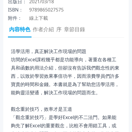
出版日：
2021/03/18
ISBN：
9789865027575
附件：
線上下載
內容特色
作者介紹
序
章節目錄
活學活用，真正解決工作現場的問題
坊間的Excel課程幾乎都是功能導向，著重在各種工
具和函數的用法介紹，但卻沒有告訴我們觀念性的東
西，以致於學習效果事倍功半，因而浪費學員們許多
寶貴的時間和金錢。本書就是為了幫助您活學活用，
能夠靈活變通，解決工作現場的問題而生。
觀念重於技巧，效率才是王道
「觀念重於技巧」是學好Excel的不二法門。如果能
夠先了解Excel的重要觀念，比較不會用錯工具，或