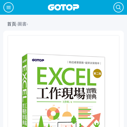
首頁
›
圖書
›