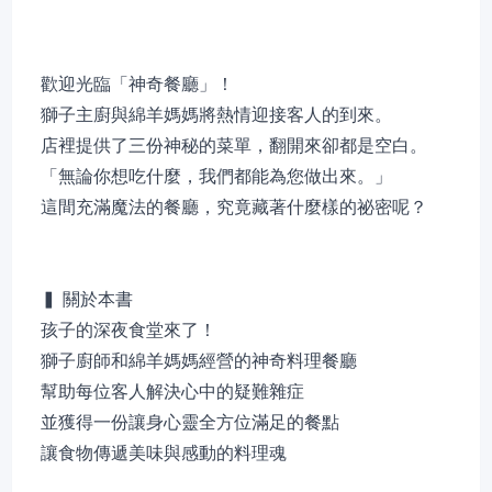
歡迎光臨「神奇餐廳」！
獅子主廚與綿羊媽媽將熱情迎接客人的到來。
店裡提供了三份神秘的菜單，翻開來卻都是空白。
「無論你想吃什麼，我們都能為您做出來。」
這間充滿魔法的餐廳，究竟藏著什麼樣的祕密呢？
▍ 關於本書
孩子的深夜食堂來了！
獅子廚師和綿羊媽媽經營的神奇料理餐廳
幫助每位客人解決心中的疑難雜症
並獲得一份讓身心靈全方位滿足的餐點
讓食物傳遞美味與感動的料理魂