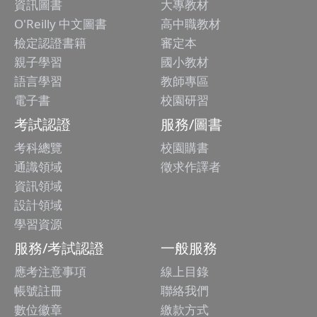
資訊圖書
大專教材
O'Reilly 中文圖書
高中職教材
檢定認證書籍
審定本
親子學習
國小教材
語言學習
教師專區
電子書
校園研習
考試認證
服務/圖書
考科總覽
校園購書
通識領域
徵求作譯者
資訊領域
設計領域
學習資源
服務/考試認證
一般服務
應考注意事項
線上目錄
帳號註冊
聯絡我們
數位徽章
繳款方式