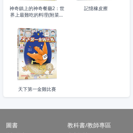
神奇鎮上的神奇餐廳2：世
記憶橡皮擦
界上最難吃的料理(附菜單
遊戲)
天下第一金雞比賽
圖書
教科書/教師專區