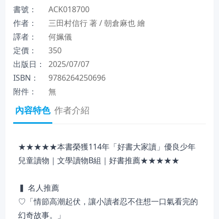
書號：
ACK018700
作者：
三田村信行 著 / 朝倉麻也 繪
譯者：
何姵儀
定價：
350
出版日：
2025/07/07
ISBN：
9786264250696
附件：
無
內容特色
作者介紹
★★★★★本書榮獲114年「好書大家讀」優良少年
兒童讀物｜文學讀物B組｜好書推薦★★★★★
▍ 名人推薦
♡「情節高潮起伏，讓小讀者忍不住想一口氣看完的
幻奇故事。」