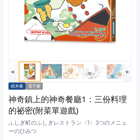
◀
▶
紙本書
電子書
神奇鎮上的神奇餐廳1：三份料理
的祕密(附菜單遊戲)
ふしぎ町のふしぎレストラン〈1〉3つのメニュ
ーのひみつ