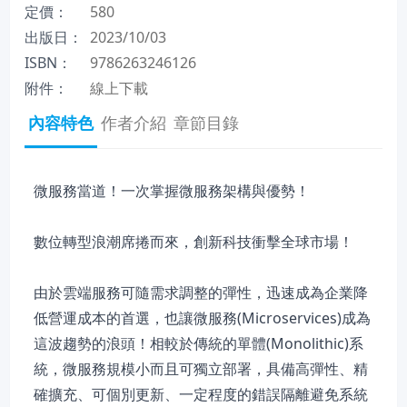
定價：
580
出版日：
2023/10/03
ISBN：
9786263246126
附件：
線上下載
內容特色
作者介紹
章節目錄
微服務當道！一次掌握微服務架構與優勢！
數位轉型浪潮席捲而來，創新科技衝擊全球市場！
由於雲端服務可隨需求調整的彈性，迅速成為企業降
低營運成本的首選，也讓微服務(Microservices)成為
這波趨勢的浪頭！相較於傳統的單體(Monolithic)系
統，微服務規模小而且可獨立部署，具備高彈性、精
確擴充、可個別更新、一定程度的錯誤隔離避免系統