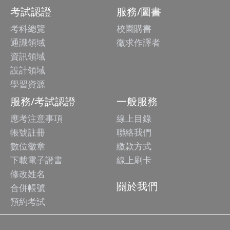
考試認證
服務/圖書
考科總覽
校園購書
通識領域
徵求作譯者
資訊領域
設計領域
學習資源
服務/考試認證
一般服務
應考注意事項
線上目錄
帳號註冊
聯絡我們
數位徽章
繳款方式
下載電子證書
線上刷卡
修改姓名
關於我們
合併帳號
預約考試