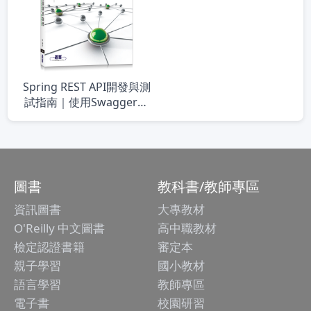
Spring REST API開發與測
試指南｜使用Swagger、
HATEOAS、JUnit、
Mockito、PowerMock、
Spring Test
圖書
教科書/教師專區
資訊圖書
大專教材
O'Reilly 中文圖書
高中職教材
檢定認證書籍
審定本
親子學習
國小教材
語言學習
教師專區
電子書
校園研習