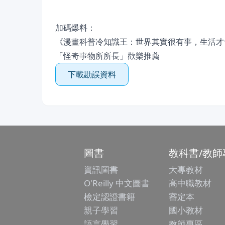
加碼爆料：
《漫畫科普冷知識王：世界其實很有事，生活才
「怪奇事物所所長」歡樂推薦
下載勘誤資料
圖書
教科書/教師
資訊圖書
大專教材
O'Reilly 中文圖書
高中職教材
檢定認證書籍
審定本
親子學習
國小教材
語言學習
教師專區