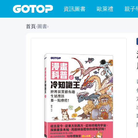
資訊圖書
歐萊禮
親子
首頁
›
圖書
›