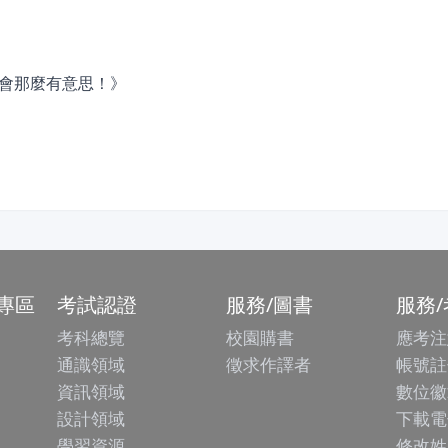
會那麼有意思！》
專區
考試認證
服務/圖書
服務
考科總覽
校園購書
應考注
通識領域
徵求作譯者
帳號註
資訊領域
數位徽
設計領域
下載電
學習資源
修改姓