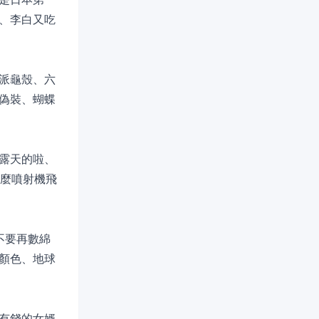
、李白又吃
派龜殼、六
偽裝、蝴蝶
露天的啦、
什麼噴射機飛
不要再數綿
顏色、地球
有錢的女婿