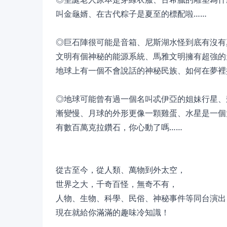
叫金龜婿、在古代粽子是夏至的標配啦……
◎巨石陣很可能是音箱、尼斯湖水怪到底有沒有
文明有個神秘的能源系統、馬雅文明擁有超強的
地球上有一個不會說話的神秘民族、如何在夢裡
◎地球可能曾有過一個名叫忒伊亞的姐妹行星、
漸變慢、月球的外形更像一顆雞蛋、水星是一個
有數百萬克拉鑽石，你心動了嗎……
從古至今，從人類、萬物到外太空，
世界之大，千奇百怪，無奇不有，
人物、生物、科學、民俗、神秘事件等同台演出
現在就給你滿滿的趣味冷知識！