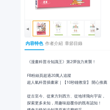
◀
▶
內容特色
作者介紹
章節目錄
《漫畫科普冷知識王》第2彈強力來襲！
FB粉絲頁超過20萬人追蹤
超人氣科普插畫家 | 【10秒鐘教室】 開心推薦
從古至今、從東方到西方、從地球飛向宇宙，
探索更多未知，用趣味巔覆你的既有認知！
稀奇古怪的冷知識原來這麼精采，