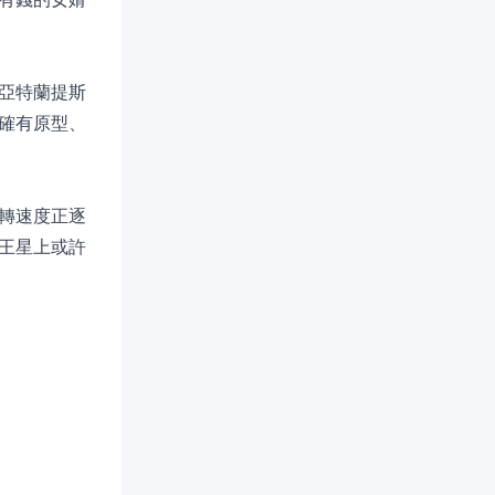
亞特蘭提斯
確有原型、
轉速度正逐
王星上或許