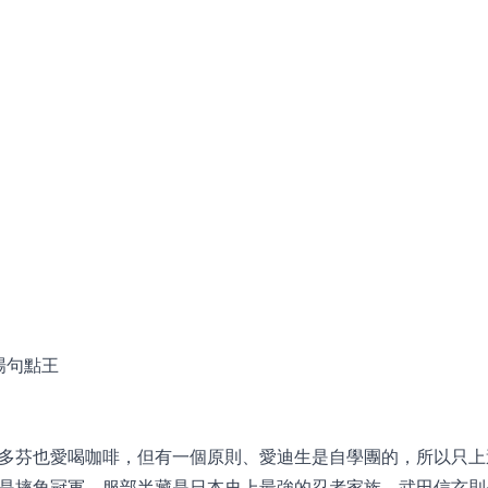
場句點王
多芬也愛喝咖啡，但有一個原則、愛迪生是自學團的，所以只上
是摔角冠軍、服部半藏是日本史上最強的忍者家族、武田信玄則