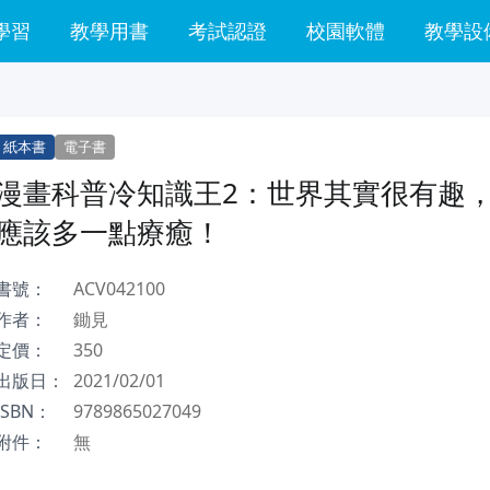
學習
教學用書
考試認證
校園軟體
教學設
紙本書
電子書
漫畫科普冷知識王2：世界其實很有趣
應該多一點療癒！
書號：
ACV042100
作者：
鋤見
定價：
350
出版日：
2021/02/01
ISBN：
9789865027049
附件：
無