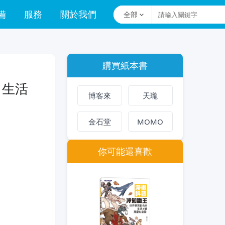
備
服務
關於我們
全部
購買紙本書
，生活
博客來
天瓏
金石堂
MOMO
你可能還喜歡