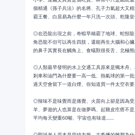
個精通《孫子兵法》的名將、孔子力氣超大又精
霸王餐、白居易為什麼一年只洗一次頭、乾隆皇
◎在恐龍出現之前，奇蝦早稱霸了地球、蛇頸龍
角恐龍不但可以再生四肢，還能再生大腦和心臟
的鼻子其實長在觸角上、食蟻獸很長舌、北極熊
◎人類最早發明的水上交通工具原來是獨木舟、
剎車和油門為什麼要一高一低、熱氣球的第一批
過天空會留下一道白煙、你知道買一件太空衣要
◎辣味不是味覺而是痛覺、火苗向上卻是因為受
羊、夢遊的人也算是在做夢嗎、起雞皮疙瘩不是
平均每天變重60噸、宇宙也有味道……
◎聖誕老人原本是穿綠衣服、古希臘的雕塑為什