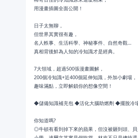
用漫畫插圖全面公開！
日子太無聊，
但世界其實很有趣，
名人軼事、生活科學、神秘事件、自然奇觀…
真相背後鮮為人知的冷知識才是經典。
7大領域，超過500張漫畫圖解，
200個冷知識+近400個延伸知識，外加小劇場，
趣味滿點，立即解鎖你的想像空間！
◆儲備知識補充包 ◆活化大腦助燃劑 ◆擺脫冷
你知道嗎?
◎牛頓有看到掉下來的蘋果，但沒被砸到頭、貝
小學、達爾文其實是個吃貨、林肯不只是總統還