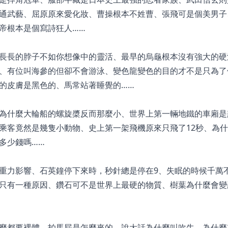
通武藝、屈原原來愛化妝、曹操根本不姓曹、張飛可是個美男子
帝根本是個寫詩狂人……
長長的脖子不如你想像中的靈活、最早的烏龜根本沒有強大的硬
、有位叫海參的但卻不會游泳、變色龍變色的目的才不是只為了
的皮膚是黑色的、馬常站著睡覺的……
為什麼大輪船的螺旋槳反而那麼小、世界上第一輛地鐵的車廂是
乘客竟然是幾隻小動物、史上第一架飛機原來只飛了12秒、為
多少錢嗎……
重力影響、石英鐘停下來時，秒針總是停在9、失眠的時候千萬
只有一種原因、鑽石可不是世界上最硬的物質、樹葉為什麼會變
麼都要裸體、拍馬屁是怎麼來的、說大話為什麼叫吹牛、為什麼