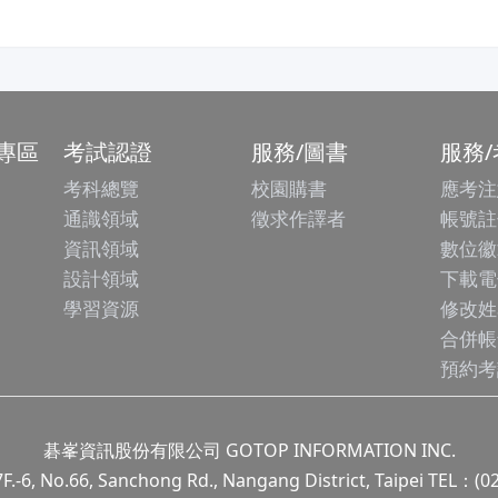
專區
考試認證
服務/圖書
服務
考科總覽
校園購書
應考注
通識領域
徵求作譯者
帳號註
資訊領域
數位徽
設計領域
下載電
學習資源
修改姓
合併帳
預約考
碁峯資訊股份有限公司 GOTOP INFORMATION INC.
.66, Sanchong Rd., Nangang District, Taipei TEL：(0