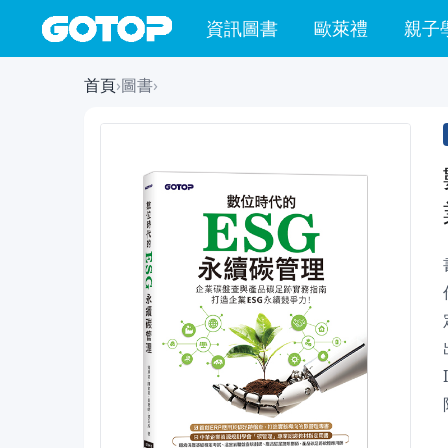
資訊圖書
歐萊禮
親子
首頁
›
圖書
›