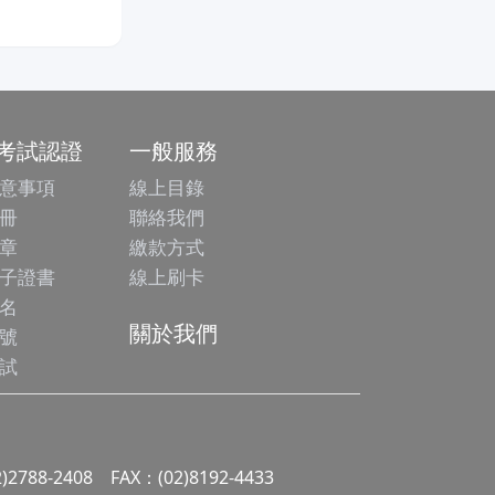
/考試認證
一般服務
意事項
線上目錄
冊
聯絡我們
章
繳款方式
子證書
線上刷卡
名
關於我們
號
試
2)2788-2408 FAX：(02)8192-4433