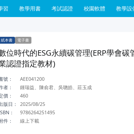
學習
教學用書
考試認證
校園軟體
教學設
紙本書
電子書
數位時代的ESG永續碳管理(ERP學會碳
業認證指定教材)
書號：
AEE041200
作者：
鍾瑞益、陳俞君、吳聰皓、莊玉成
定價：
460
出版日：
2025/08/25
ISBN：
9786264251495
附件：
線上下載