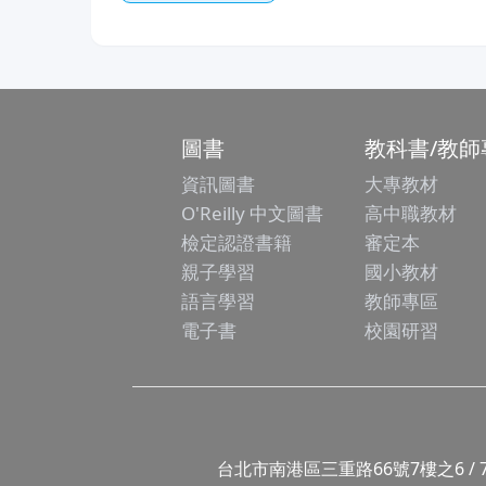
圖書
教科書/教師
資訊圖書
大專教材
O'Reilly 中文圖書
高中職教材
檢定認證書籍
審定本
親子學習
國小教材
語言學習
教師專區
電子書
校園研習
台北市南港區三重路66號7樓之6 / 7F.-6, No