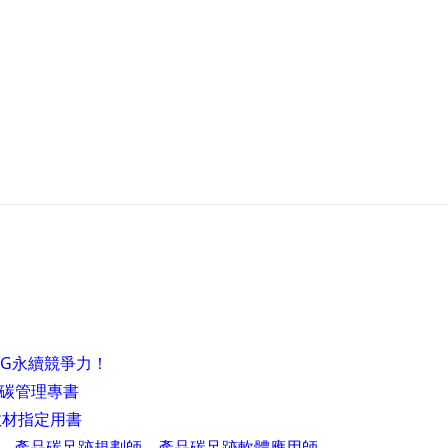
SG永續競爭力！
的碳管理專書
教材指定用書
、產品碳足跡規劃師、產品碳足跡軟體應用師