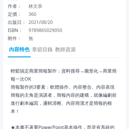
作者：
林文恭
定價：
360
出版日：
2021/08/20
ISBN：
9789865029050
附件：
無
內容特色
章節目錄
教師資源
輕鬆搞定商業簡報製作：資料搜尋→圖形化→商業簡
報一次OK
簡報製作的3要素：軟體操作、內容整合、內容表現
簡報的主角是演講者，簡報內容的建構，就像編劇前
進行劇本編寫，邏輯清晰、內容簡潔才是簡報的根
本！
★本書不著重PowerPoint基本操作，而是有系統的