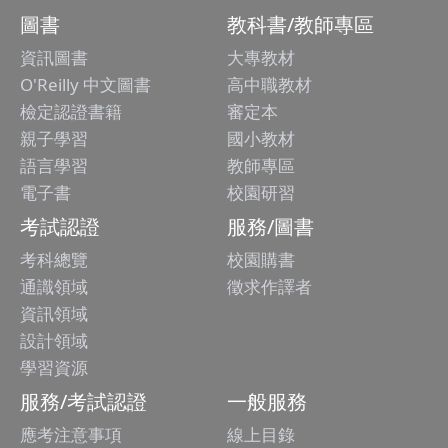
圖書
教科書/教師專區
資訊圖書
大專教材
O'Reilly 中文圖書
高中職教材
檢定認證書籍
審定本
親子學習
國小教材
語言學習
教師專區
電子書
校園研習
考試認證
服務/圖書
考科總覽
校園購書
通識領域
徵求作譯者
資訊領域
設計領域
學習資源
服務/考試認證
一般服務
應考注意事項
線上目錄