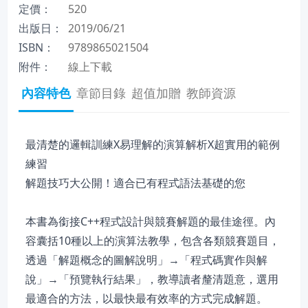
定價：
520
出版日：
2019/06/21
ISBN：
9789865021504
附件：
線上下載
內容特色
章節目錄
超值加贈
教師資源
最清楚的邏輯訓練X易理解的演算解析X超實用的範例
練習
解題技巧大公開！適合已有程式語法基礎的您
本書為銜接C++程式設計與競賽解題的最佳途徑。內
容囊括10種以上的演算法教學，包含各類競賽題目，
透過「解題概念的圖解說明」→「程式碼實作與解
說」→「預覽執行結果」，教導讀者釐清題意，選用
最適合的方法，以最快最有效率的方式完成解題。