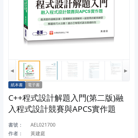
◀
▶
紙本書
電子書
C++程式設計解題入門(第二版)融
入程式設計競賽與APCS實作題
書號：
AEL021700
作者：
黃建庭