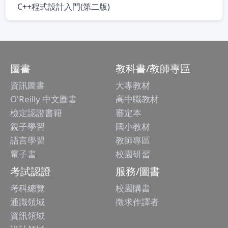
C++程式設計入門(第二版)
圖書
教科書/教師專區
資訊圖書
大專教材
O'Reilly 中文圖書
高中職教材
檢定認證書籍
審定本
親子學習
國小教材
語言學習
教師專區
電子書
校園研習
考試認證
服務/圖書
考科總覽
校園購書
通識領域
徵求作譯者
資訊領域